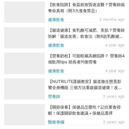
【飲食陷阱】食荔枝致昏迷送醫？營養師揭
奪命真相（附3大進食禁忌）
健康飲食
2 months ago
【腸道健康】食乳酪可減肥、美肌？營養師
拆解「腸道友善」飲食法（附6款乳酪健康
食譜）
健康飲食
a year ago
【營養奶粉】可能暗藏高糖陷阱？ 營養師4
個飲用tips 助長者均衡營養
健康飲食
a year ago
【NUTRILITE護腸教室】腸道微生態竟影
響全身機能 三個方法重啟腸道健康！改善
消化、腦部、代謝健康
營養師
2 years ago
【關節保養】保健品怎麼吃？記住要食得
醒！保護關節飲食建議＋保健品選擇
醫療專欄
2 years ago