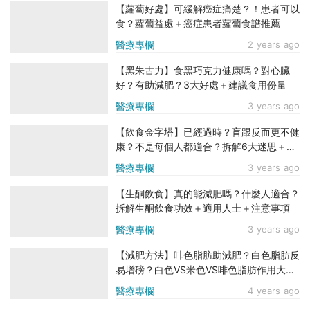
【蘿蔔好處】可緩解癌症痛楚？！患者可以
食？蘿蔔益處＋癌症患者蘿蔔食譜推薦
醫療專欄
2 years ago
【黑朱古力】食黑巧克力健康嗎？對心臟
好？有助減肥？3大好處＋建議食用份量
醫療專欄
3 years ago
【飲食金字塔】已經過時？盲跟反而更不健
康？不是每個人都適合？拆解6大迷思＋飲
食建議
醫療專欄
3 years ago
【生酮飲食】真的能減肥嗎？什麼人適合？
拆解生酮飲食功效＋適用人士＋注意事項
醫療專欄
3 years ago
【減肥方法】啡色脂肪助減肥？白色脂肪反
易增磅？白色VS米色VS啡色脂肪作用大比
拼！
醫療專欄
4 years ago