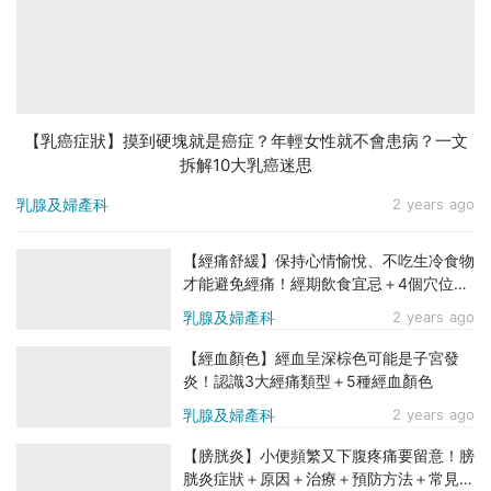
【乳癌症狀】摸到硬塊就是癌症？年輕女性就不會患病？一文
拆解10大乳癌迷思
乳腺及婦產科
2 years ago
【經痛舒緩】保持心情愉悅、不吃生冷食物
才能避免經痛！經期飲食宜忌＋4個穴位按
摩舒緩疼痛
乳腺及婦產科
2 years ago
【經血顏色】經血呈深棕色可能是子宮發
炎！認識3大經痛類型＋5種經血顏色
乳腺及婦產科
2 years ago
【膀胱炎】小便頻繁又下腹疼痛要留意！膀
胱炎症狀＋原因＋治療＋預防方法＋常見