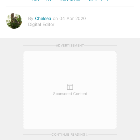
By
Chelsea
on 04 Apr 2020
Digital Editor
ADVERTISEMENT
Sponsored Content
CONTINUE READING