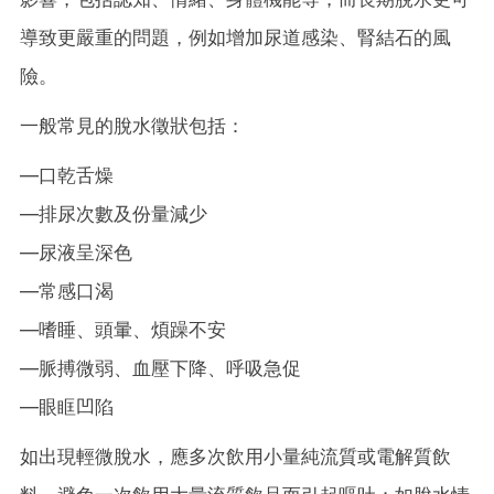
導致更嚴重的問題，例如增加尿道感染、腎結石的風
險。
一般常見的脫水徵狀包括：
—口乾舌燥
—排尿次數及份量減少
—尿液呈深色
—常感口渴
—嗜睡、頭暈、煩躁不安
—脈搏微弱、血壓下降、呼吸急促
—眼眶凹陷
如出現輕微脫水，應多次飲用小量純流質或電解質飲