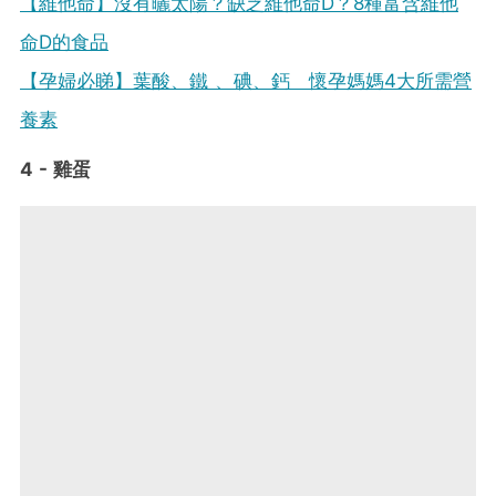
【維他命】沒有曬太陽？缺乏維他命D？8種富含維他
命D的食品
【孕婦必睇】葉酸、鐵 、碘、鈣 懷孕媽媽4大所需營
養素
4 - 雞蛋