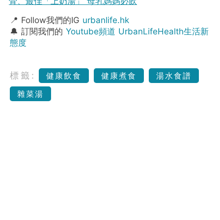
骨、最佳「上奶湯」 母乳媽媽必飲
📍 Follow我們的IG
urbanlife.hk
🔔 訂閱我們的
Youtube頻道 UrbanLifeHealth生活新
態度
標籤:
健康飲食
健康煮食
湯水食譜
雜菜湯