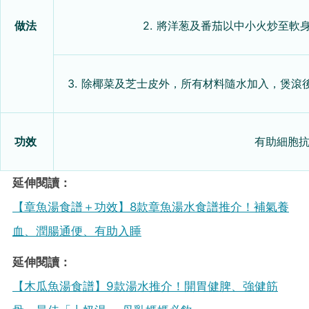
做法
2. 將洋葱及番茄以中小火炒至
3. 除椰菜及芝士皮外，所有材料隨水加入，煲
功效
有助細胞
延伸閱讀：
【章魚湯食譜＋功效】8款章魚湯水食譜推介！補氣養
血、潤腸通便、有助入睡
延伸閱讀：
【木瓜魚湯食譜】9款湯水推介！開胃健脾、強健筋