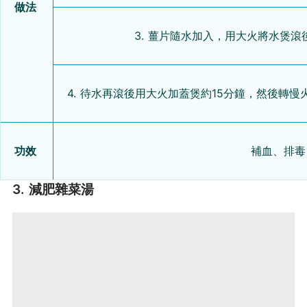
做法
3. 薑片隨水加入，用大火將水煲
4. 待水再滾後用大火加蓋煲約15分鐘，然後轉
功效
補血、排毒
3. 減肥雜菜湯