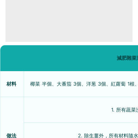
減肥雜菜
材料
椰菜 半個、大番茄 3個、洋葱 3個、紅蘿蔔 1根
1. 所有蔬
做法
2. 除生薑外，所有材料隨