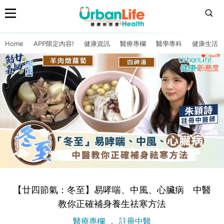
Home
APP限定內容!
健康資訊
醫療專欄
醫學專科
健康生活
【廿四節氣：冬至】易哮喘、中風、心臟病 中醫
教你正確補身養生祛寒方法
醫療專欄
註冊中醫