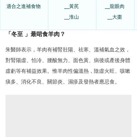
適合之進補食物
╴黃芪
╴龍眼肉
╴淮山
╴大棗
「冬至 」最啱食羊肉？
朱醫師表示，羊肉有補腎壯陽、祛寒、溫補氣血之效，
對腎陽虛、怕冷、腰酸無力、面色黃、病後或產後身體
虛虧等有補益效果。惟羊肉性偏溫熱，陰虛火旺、咳嗽
痰多、消化不良、關節炎、濕疹及發熱者應忌食。