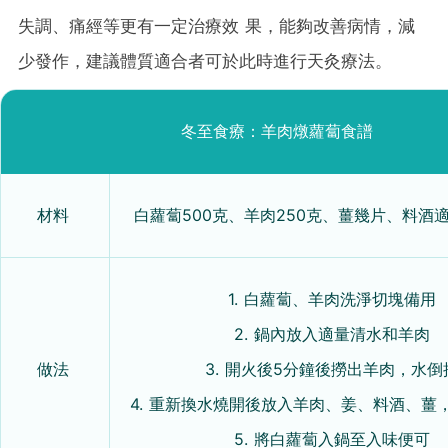
失調、痛經等更有一定治療效 果，能夠改善病情，減
少發作，建議體質適合者可於此時進行天灸療法。
冬至食療：
羊肉燉蘿蔔食譜
材料
白蘿蔔500克、
羊肉250克、
薑幾片、
料酒
1.
白蘿蔔、羊肉洗淨切塊備用
2.
鍋內放入適量清水和羊肉
做法
3.
開火後5分鐘後撈出羊肉，水倒
4.
重新換水燒開後放入羊肉、姜、料酒、薑
5.
將白蘿蔔入鍋至入味便可