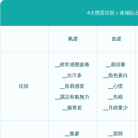
4大體質症狀＋進補貼
氣虛
血虛
╴經常感覺疲倦
╴易頭暈
╴出汗多
╴面色蒼白
症狀
╴容易感冒
╴心慌
╴講話有氣無力
╴失眠
╴腸胃差
╴月經量少
╴黨參
╴當歸