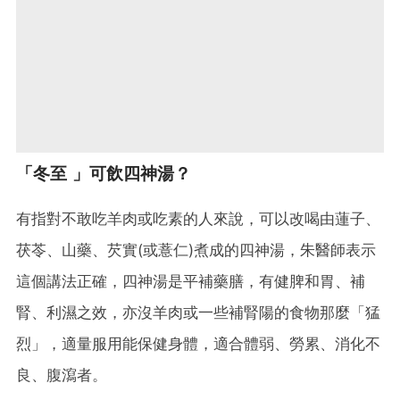
「冬至 」可飲四神湯？
有指對不敢吃羊肉或吃素的人來說，可以改喝由蓮子、
茯苓、山藥、芡實(或薏仁)煮成的四神湯，朱醫師表示
這個講法正確，四神湯是平補藥膳，有健脾和胃、補
腎、利濕之效，亦沒羊肉或一些補腎陽的食物那麼「猛
烈」，適量服用能保健身體，適合體弱、勞累、消化不
良、腹瀉者。