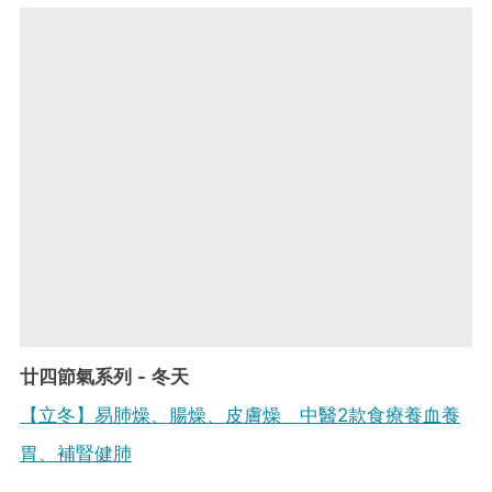
廿四節氣系列 - 冬天
【立冬】易肺燥、腸燥、皮膚燥 中醫2款食療養血養
胃、補腎健肺