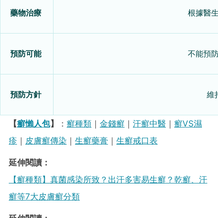
藥物治療
根據醫
預防可能
不能預
預防方針
維
【
癬懶人包
】
：
癬種類
｜
金錢癬
｜
汗癬中醫
｜
癬VS濕
疹
｜
皮膚癬傳染
｜
生癬藥膏
｜
生癬戒口表
延伸閱讀：
【癬種類】真菌感染所致？出汗多害易生癬？乾癬、汗
癬等7大皮膚癬分類