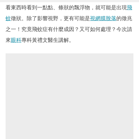
看東西時看到一點點、條狀的飄浮物，就可能是出現
飛
蚊
徵狀。除了影響視野，更有可能是
視網膜脫落
的徵兆
之一！究竟飛蚊症有什麼成因？又可如何處理？今次請
來
眼科
專科黃禮文醫生講解。