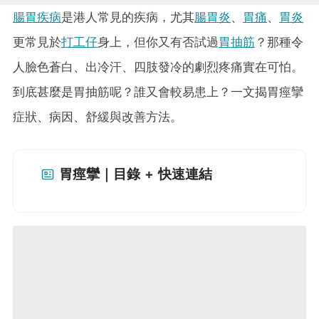
腸胃疾病
是港人常見的疾病，尤其
腸胃炎
、
胃痛
、
胃炎
更常見於
打工仔
身上，但你又有否試過
胃抽筋
？那種令
人臉色蒼白、出冷汗、四肢發冷的劇烈疼痛實在可怕。
到底甚麼是胃抽筋呢？誰又會較易患上？一文揭胃痙攣
症狀、病因、舒緩與改善方法。
胃痙攣｜目錄 + 快速連結