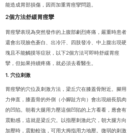
能造成胃部損傷，因而加重胃痙攣問題。
2個方法舒緩胃痙攣
胃痙攣表現為突然發作的上腹部劇烈疼痛，嚴重時患者
還會出現臉色蒼白、出冷汗、四肢發冷、中上腹出現硬
塊且不能觸摸等症狀，以下2個方法可即時舒緩胃痙
攣，但如果持續疼痛，就必須去看醫生。
1. 穴位刺激
胃痙攣的穴位及刺激方法，梁丘穴在膝蓋骨附近。腳用
力伸直，膝蓋骨的外側（小腳趾方向）會出現細長肌肉
的凹陷。朝着大腿用力壓這個凹陷的上方看看，應會有
震動感，這就是梁丘穴。以指壓刺激此穴，朝大腿方向
加壓時，震動較強，可用大拇指用力地壓。微弱的刺激