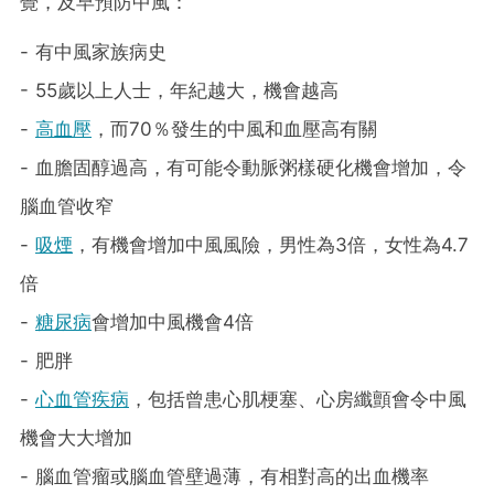
覺，及早預防中風：
- 有中風家族病史
- 55歲以上人士，年紀越大，機會越高
-
高血壓
，而70％發生的中風和血壓高有關
- 血膽固醇過高，有可能令動脈粥樣硬化機會增加，令
腦血管收窄
-
吸煙
，有機會增加中風風險，男性為3倍，女性為4.7
倍
-
糖尿病
會增加中風機會4倍
- 肥胖
-
心血管疾病
，包括曾患心肌梗塞、心房纖顫會令中風
機會大大增加
- 腦血管瘤或腦血管壁過薄，有相對高的出血機率