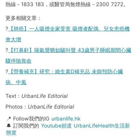
熱線－1833 183，或醫管局無煙熱線－2300 7272。
更多相關文章：
?
【肺癌】一人吸煙全家受害 吸煙者配偶、兒女患癌機
會大增
?
【打鼻鼾】喘氣聲猶如驢叫聲 43歲男子睡眠期間心臟
驟停險喪命
?
【營養補充】研究：維生素D補充品 未能預防心臟
病、中風
Text :
UrbanLife Editorial
Photos :
UrbanLife Editorial
📍 Follow我們的IG
urbanlife.hk
🔔 訂閱我們的
Youtube頻道 UrbanLifeHealth生活新
態度