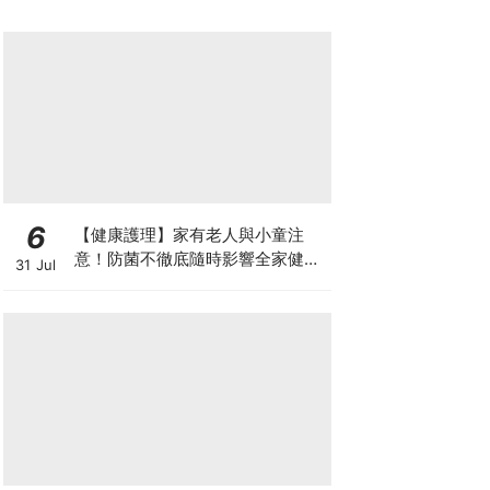
6
【健康護理】家有老人與小童注
意！防菌不徹底隨時影響全家健康
31 Jul
一文看清如何挑選正確的清潔防護