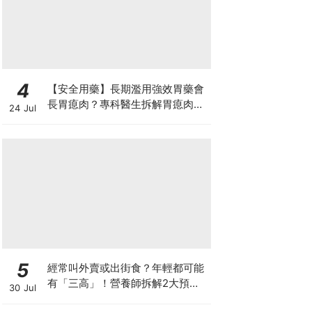
4
【安全用藥】長期濫用強效胃藥會
長胃瘜肉？專科醫生拆解胃瘜肉癌
24 Jul
變風險與切除迷思
5
經常叫外賣或出街食？年輕都可能
有「三高」！營養師拆解2大預防
30 Jul
關鍵