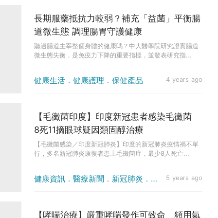
長期服藥抵抗力較弱？補充「益菌」平衡腸
道微生態 調理腸胃守護健康
聽過腸道主宰整個身體的健康嗎？中大醫學院研究證實腸道
微生態失衡，是免疫力下降的重要指標，並發表研究指...
健康生活．健康護理．保健產品
4 years ago
【毛黴菌印度】印度新冠患者感染毛黴菌
8死11摘眼球疑因類固醇治療
【毛黴菌感染／印度新冠肺炎】印度的新冠肺炎疫情禍不單
行，多名新冠肺炎康復者患上毛黴菌症，最少8人死亡...
健康資訊．醫療新聞．新冠肺炎．疫情消息
5 years ago
【哮喘治療】嚴重哮喘發作可致命 頻用氣