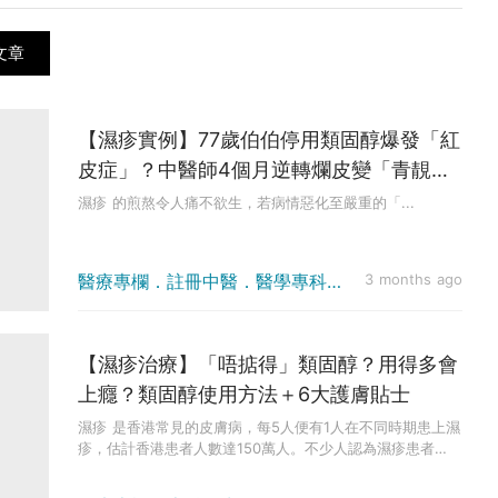
文章
【濕疹實例】77歲伯伯停用類固醇爆發「紅
皮症」？中醫師4個月逆轉爛皮變「青靚白
淨」
濕疹 的煎熬令人痛不欲生，若病情惡化至嚴重的「...
醫療專欄．註冊中醫．醫學專科．健康資訊．中醫
3 months ago
【濕疹治療】「唔掂得」類固醇？用得多會
上癮？類固醇使用方法＋6大護膚貼士
濕疹 是香港常見的皮膚病，每5人便有1人在不同時期患上濕
疹，估計香港患者人數達150萬人。不少人認為濕疹患者
「唔掂得」類...