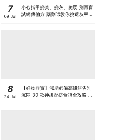
7
小心指甲變黃、變灰、脆弱 別再盲
試網傳偏方 藥劑師教你挑選灰甲產
09 Jul
品3大黃金法則
8
【好物尋寶】減脂必備高纖餅告別
沉悶 30 款神級配搭食譜全攻略 日
24 Jul
日也有好早餐！