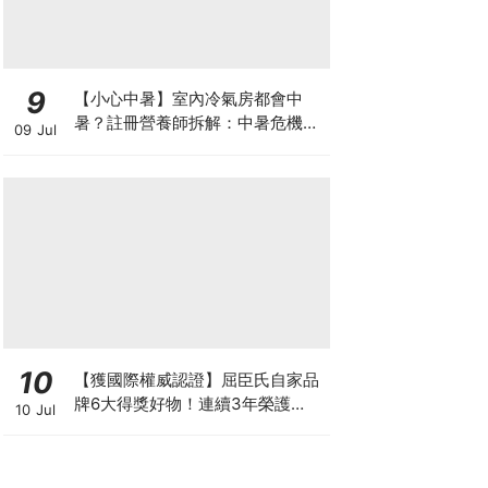
9
【小心中暑】室內冷氣房都會中
暑？註冊營養師拆解：中暑危機及
09 Jul
正確補水 平衡電解質
10
【獲國際權威認證】屈臣氏自家品
牌6大得獎好物！連續3年榮護
10 Jul
Monde Selection國際品質大獎