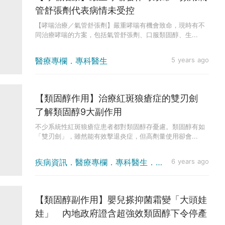
管舒張劑代表病情未受控
【哮喘治療／氣管舒張劑】嚴重哮喘有機會致命，現時有不
同治療哮喘的方案，包括氣管舒張劑、口服類固醇、生...
醫療專欄．專科醫生
5 years ago
【類固醇作用】治療紅斑狼瘡症的雙刃劍
了解類固醇9大副作用
不少系統性紅斑狼瘡症患者都對類固醇存憂慮。類固醇有如
「雙刃劍」，雖然能有效擊退炎症，但高劑量使用卻會...
疾病資訊．醫療專欄．專科醫生．醫學專科
6 years ago
【類固醇副作用】嬰兒搽抑菌霜變「大頭娃
娃」 內地政府證含超強效類固醇下令停產