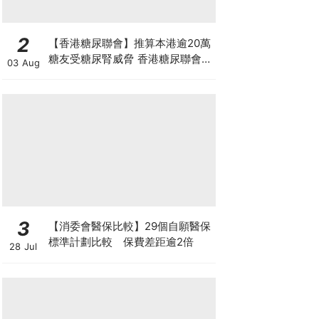
2
【香港糖尿聯會】推算本港逾20萬
糖友受糖尿腎威脅 香港糖尿聯會
03 Aug
30周年微電影《腰豆》 揭「糖友
四大僥倖心態」
3
【消委會醫保比較】29個自願醫保
標準計劃比較 保費差距逾2倍
28 Jul