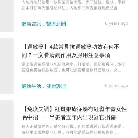
內地有嬰兒使用一款抑菌霜後出現「大頭娃娃」症狀，事件
在本月初曝光後引起關注，內地部門調查後發現產品含...
健康資訊．醫療新聞
6 years ago
【過敏藥】4款常見抗過敏藥功效有何不
同？一文看清副作用及服用注意事項
當出現過敏症徵狀包括流鼻水、打噴嚏、眼睛痕癢時，除了
要避免再接觸致敏源，也可能需要用藥物紓緩徵狀。究...
健康生活．健康護理
6 years ago
【免疫失調】紅斑狼瘡症臉有紅斑年青女性
易中招 一半患者五年內出現器官損傷
秋天正是做戶外活動的好時機，但如果曬後紅疹遲遲未退，
臉頰更出現蝴蝶狀紅斑，有可能是系統性紅斑狼瘡症 ...