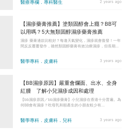
醫療專欄．專科醫生
2 years ago
【濕疹藥膏推薦】塗類固醇會上癮？BB可
以用嗎？5大無類固醇濕疹藥膏推薦
濕疹 藥膏邊款比較好？每逢天氣變化，濕疹就會復發！一年
間反反覆覆發作，雖然類固醇藥膏有效治療濕疹，但長期使
用則會可能會引...
醫學專科．皮膚科
3 years ago
【BB濕疹原因】嚴重會爛面、出水、全身
紅腫 了解小兒濕疹成因和處理
【bb濕疹原因／bb濕疹藥膏】小兒濕疹在香港十分普遍。為
何BB會有濕疹？吃母乳和順產生的小朋友較少有...
醫學專科．皮膚科．兒科
3 years ago