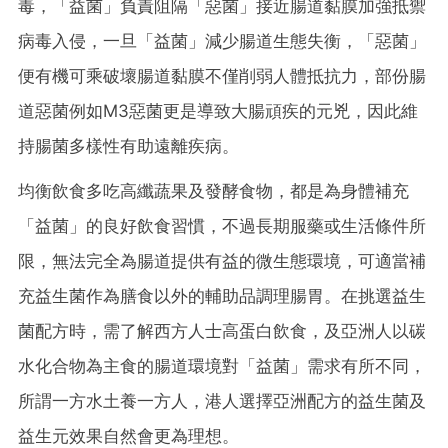
毒，「益菌」負責阻隔「惡菌」接近腸道黏膜加強抵禦
病毒入侵，一旦「益菌」減少腸道生態失衡，「惡菌」
便有機可乘破壞腸道黏膜不僅削弱人體抵抗力，部份腸
道惡菌例如M3惡菌更是導致大腸頑疾的元兇，因此維
持腸菌多樣性有助遠離疾病。
均衡飲食多吃高纖蔬果及發酵食物，都是為身體補充
「益菌」的良好飲食習慣，不過長期服藥或生活條件所
限，無法完全為腸道提供有益的微生態環境，可適當補
充益生菌作為膳食以外的輔助品調理腸胃。在挑選益生
菌配方時，需了解西方人士高蛋白飲食，及亞洲人以碳
水化合物為主食的腸道環境對「益菌」需求有所不同，
所謂一方水土養一方人，港人選擇亞洲配方的益生菌及
益生元效果自然會更為理想。