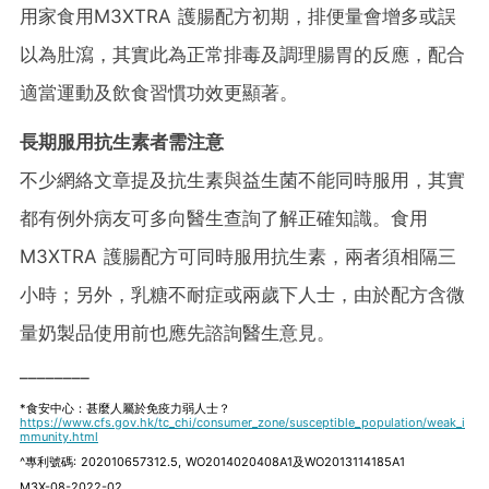
用家食用M3XTRA 護腸配方初期，排便量會增多或誤
以為肚瀉，其實此為正常排毒及調理腸胃的反應，配合
適當運動及飲食習慣功效更顯著。
長期服用抗生素者需注意
不少網絡文章提及抗生素與益生菌不能同時服用，其實
都有例外病友可多向醫生查詢了解正確知識。食用
M3XTRA 護腸配方可同時服用抗生素，兩者須相隔三
小時；另外，乳糖不耐症或兩歲下人士，由於配方含微
量奶製品使用前也應先諮詢醫生意見。
________
*食安中心：甚麼人屬於免疫力弱人士？
https://www.cfs.gov.hk/tc_chi/consumer_zone/susceptible_population/weak_i
mmunity.html
^專利號碼: 202010657312.5, WO2014020408A1及WO2013114185A1
M3X-08-2022-02