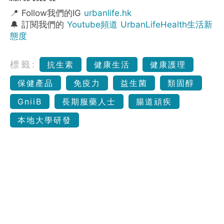
📍 Follow我們的IG
urbanlife.hk
🔔 訂閱我們的
Youtube頻道 UrbanLifeHealth生活新
態度
標籤:
抗生素
健康生活
健康護理
保健產品
免疫力
益生菌
類固醇
GniiB
長期服藥人士
腸道頑疾
本地大學研發