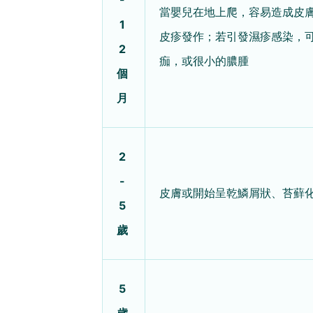
-
當嬰兒在地上爬，容易造成皮
1
皮疹發作；若引發濕疹感染，
2
痂，或很小的膿腫
個
月
2
-
皮膚或開始呈乾鱗屑狀、苔蘚
5
歲
5