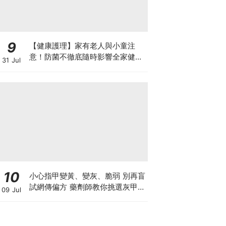
9
【健康護理】家有老人與小童注
意！防菌不徹底隨時影響全家健康
31 Jul
一文看清如何挑選正確的清潔防護
10
小心指甲變黃、變灰、脆弱 別再盲
試網傳偏方 藥劑師教你挑選灰甲產
09 Jul
品3大黃金法則