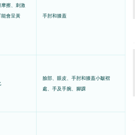
膚摩擦、刺激
可能會呈黃
手肘和膝蓋
臉部、眼皮、手肘和膝蓋小皺褶
化
處、手及手腕、腳踝