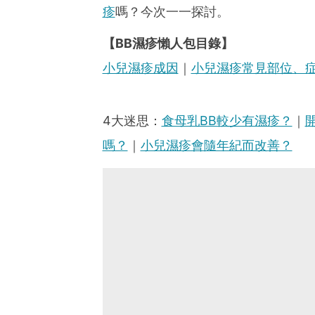
疹
嗎？今次一一探討。
【BB濕疹懶人包目錄】
小兒濕疹成因
｜
小兒濕疹常見部位、
4大迷思：
食母乳BB較少有濕疹？
｜
嗎？
｜
小兒濕疹會隨年紀而改善？