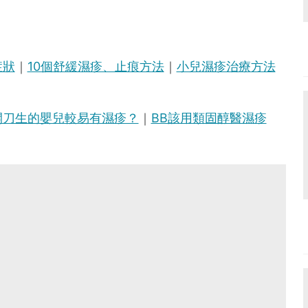
症狀
｜
10個舒緩濕疹、止痕方法
｜
小兒濕疹治療方法
開刀生的嬰兒較易有濕疹？
｜
BB該用類固醇醫濕疹