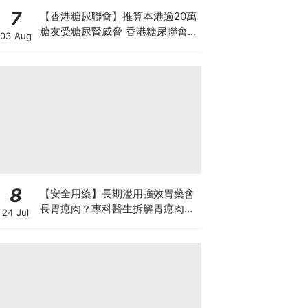
7
【香港糖尿聯會】推算本港逾20萬
糖友受糖尿腎威脅 香港糖尿聯會
03 Aug
30周年微電影《腰豆》 揭「糖友
四大僥倖心態」
8
【安全用藥】長期濫用強效胃藥會
長胃瘜肉？專科醫生拆解胃瘜肉癌
24 Jul
變風險與切除迷思