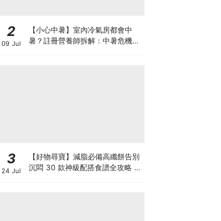
2
【小心中暑】室內冷氣房都會中
暑？註冊營養師拆解：中暑危機及
09 Jul
正確補水 平衡電解質
3
【好物尋寶】減脂必備高纖餅告別
沉悶 30 款神級配搭食譜全攻略 日
24 Jul
日也有好早餐！