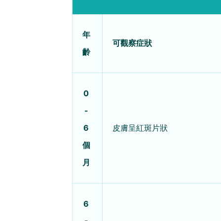
年
可觀察症狀
齡
0
-
6
皮膚呈紅斑片狀
個
月
6