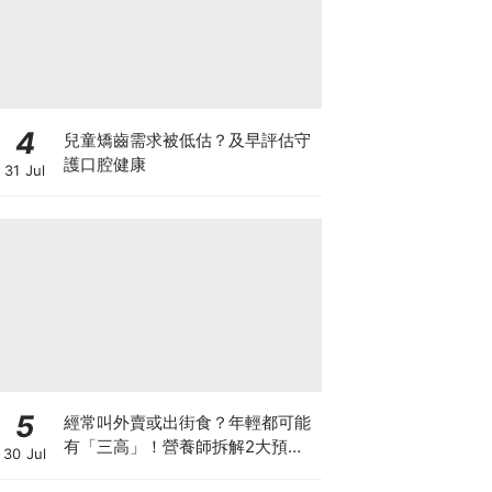
4
兒童矯齒需求被低估？及早評估守
護口腔健康
31 Jul
5
經常叫外賣或出街食？年輕都可能
有「三高」！營養師拆解2大預防
30 Jul
關鍵