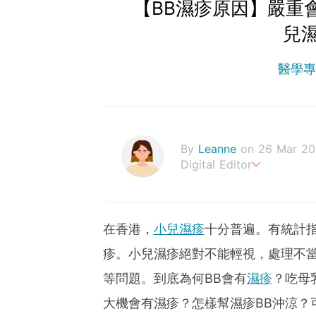
【BB濕疹原因】嚴重
兒
醫學
By
Leanne
on 26 Mar 2
Digital Editor
Stay healthy everyday!
在香港，
小兒濕疹
十分普遍。有統計指
疹。小兒濕疹絕對不能輕視，處理不當
等問題。到底為何BB會有
濕疹
？吃母
大機會有濕疹？怎樣幫濕疹BB沖涼？