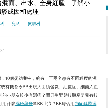
會爛面、出水、全身紅腫 了解小
濕疹成因和處理
專科
兒科
皮膚科
023
，10個嬰幼兒中，約有一至兩名患有不同程度的濕
或有機會令BB出現大面積發炎、紅皮症、細菌入血
乳的小朋友較少有濕疹？開刀生嬰兒較順產嬰兒有較
可用什麼
濕疹藥膏
幫BB止痕？BB應否用
類固醇醫濕