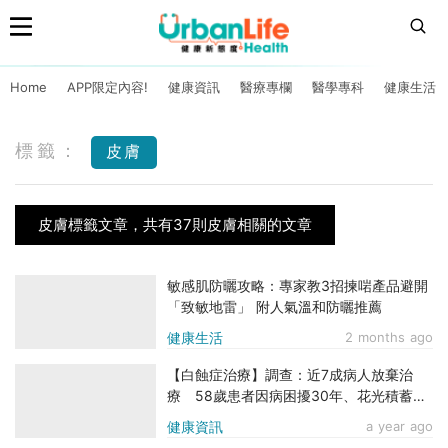
Home
APP限定內容!
健康資訊
醫療專欄
醫學專科
健康生活
標籤：
皮膚
皮膚標籤文章，共有37則皮膚相關的文章
敏感肌防曬攻略：專家教3招揀啱產品避開
「致敏地雷」 附人氣溫和防曬推薦
健康生活
2 months ago
【白蝕症治療】調查：近7成病人放棄治
療 58歲患者因病困擾30年、花光積蓄仍
無果
健康資訊
a year ago