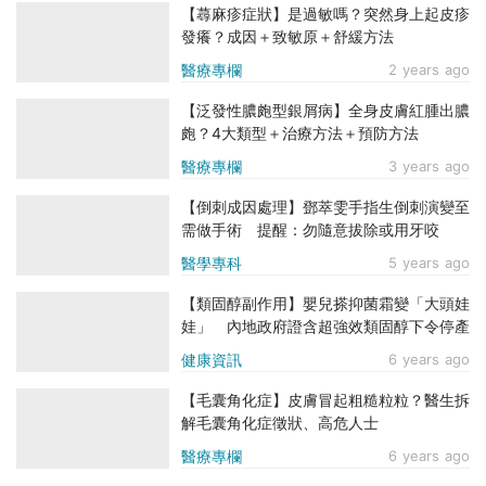
【蕁麻疹症狀】是過敏嗎？突然身上起皮疹
發癢？成因＋致敏原＋舒緩方法
醫療專欄
2 years ago
【泛發性膿皰型銀屑病】全身皮膚紅腫出膿
皰？4大類型＋治療方法＋預防方法
醫療專欄
3 years ago
【倒刺成因處理】鄧萃雯手指生倒刺演變至
需做手術 提醒：勿隨意拔除或用牙咬
醫學專科
5 years ago
【類固醇副作用】嬰兒搽抑菌霜變「大頭娃
娃」 內地政府證含超強效類固醇下令停產
健康資訊
6 years ago
【毛囊角化症】皮膚冒起粗糙粒粒？醫生拆
解毛囊角化症徵狀、高危人士
醫療專欄
6 years ago