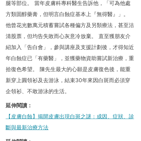
腿等部位。 當年皮膚科專科醫生告訴他，「可為他處
方類固醇藥膏，但明言白蝕症基本上『無得醫』」。
他曾花光數萬元積蓄嘗試各種偏方及另類療法，甚至沽
清股票，但均告失敗而心灰意冷放棄。 直至獲朋友介
紹加入「告白會」，參與講座及支援計劃後，才得知近
年白蝕症已「有藥醫」，並獲藥物資助嘗試新治療，重
拾復色希望。 陳先生最大的心願是皮膚復色後，能重
新穿上圓領衫及去游泳，結束30年來因白斑而必須穿
企領衫、不敢游泳的生活。
延伸閱讀：
【皮膚白蝕】揭開皮膚出現白斑之謎：成因、症狀、診
斷與最新治療方法