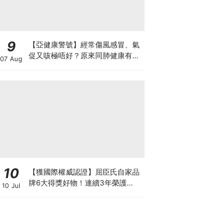
9
【亞健康警號】經常傷風感冒、氣
促又咳極唔好？原來同肺健康有
07 Aug
關！
10
【獲國際權威認證】屈臣氏自家品
牌6大得獎好物！連續3年榮護
10 Jul
Monde Selection國際品質大獎