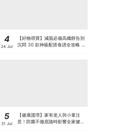
4
【好物尋寶】減脂必備高纖餅告別
沉悶 30 款神級配搭食譜全攻略 日
24 Jul
日也有好早餐！
5
【健康護理】家有老人與小童注
意！防菌不徹底隨時影響全家健康
31 Jul
一文看清如何挑選正確的清潔防護