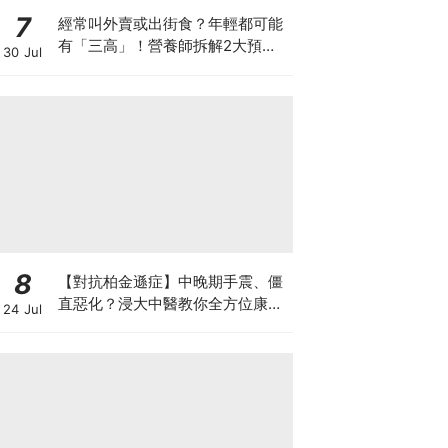
7
經常叫外賣或出街食？年輕都可能
有「三高」！營養師拆解2大預防
30 Jul
關鍵
8
【對抗柏金遜症】中晚期手震、僵
直惡化？浸大中醫教你全方位康復
24 Jul
自救法（附4大體質食療）