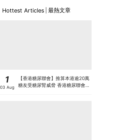
最熱文章
Hottest Articles
1
【香港糖尿聯會】推算本港逾20萬
糖友受糖尿腎威脅 香港糖尿聯會
03 Aug
30周年微電影《腰豆》 揭「糖友
四大僥倖心態」