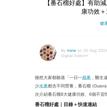
【番石榴好處】有助減
康功效＋
健
By
Irene
on 20 Aug 202
Digital Editor
幸福生活，來自健康的身體
雖然大家都聽過「一日一
蘋果
，醫生
少
水果
都含不同營養，番石榴 (Gua
次介紹番石榴8大健康功效、6個不宜
番石榴好處｜目錄＋快速連結