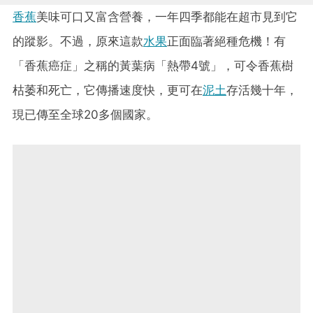
香蕉
美味可口又富含營養，一年四季都能在超市見到它
的蹤影。不過，原來這款
水果
正面臨著絕種危機！有
「香蕉癌症」之稱的黃葉病「熱帶4號」，可令香蕉樹
枯萎和死亡，它傳播速度快，更可在
泥土
存活幾十年，
現已傳至全球20多個國家。