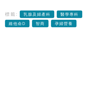
標籤:
乳腺及婦產科
醫學專科
維他命D
智商
孕婦營養