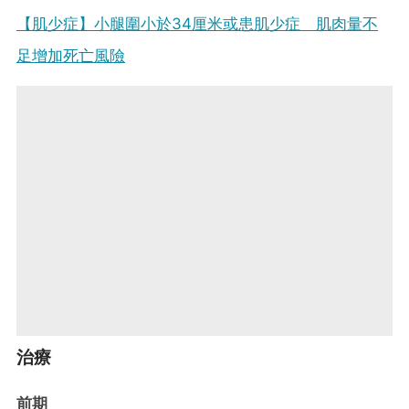
【肌少症】小腿圍小於34厘米或患肌少症 肌肉量不
足增加死亡風險
治療
前期