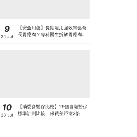
9
【安全用藥】長期濫用強效胃藥會
長胃瘜肉？專科醫生拆解胃瘜肉癌
24 Jul
變風險與切除迷思
10
【消委會醫保比較】29個自願醫保
標準計劃比較 保費差距逾2倍
28 Jul