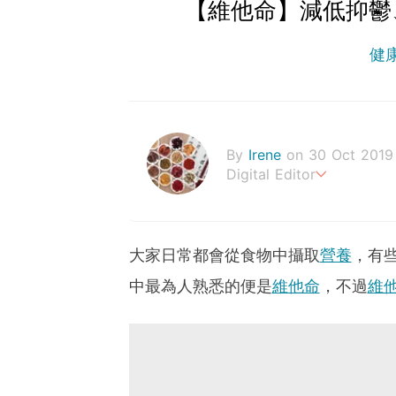
【維他命】減低抑鬱
健
By
Irene
on 30 Oct 2019
Digital Editor
幸福生活，來自健康的身體
大家日常都會從食物中攝取
營養
，有
中最為人熟悉的便是
維他命
，不過
維