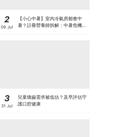
2
【小心中暑】室內冷氣房都會中
暑？註冊營養師拆解：中暑危機及
09 Jul
正確補水 平衡電解質
3
兒童矯齒需求被低估？及早評估守
護口腔健康
31 Jul