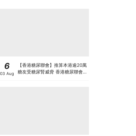
6
【香港糖尿聯會】推算本港逾20萬
糖友受糖尿腎威脅 香港糖尿聯會
03 Aug
30周年微電影《腰豆》 揭「糖友
四大僥倖心態」