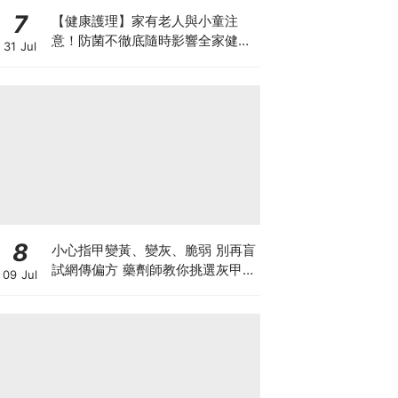
7
【健康護理】家有老人與小童注
意！防菌不徹底隨時影響全家健康
31 Jul
一文看清如何挑選正確的清潔防護
8
小心指甲變黃、變灰、脆弱 別再盲
試網傳偏方 藥劑師教你挑選灰甲產
09 Jul
品3大黃金法則