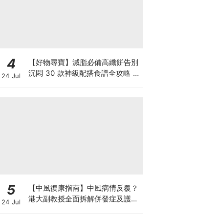
4
【好物尋寶】減脂必備高纖餅告別
沉悶 30 款神級配搭食譜全攻略 日
24 Jul
日也有好早餐！
5
【中風復康指南】中風病情反覆？
港大副教授全面拆解併發症及護理
24 Jul
對策 助患者穩步復康