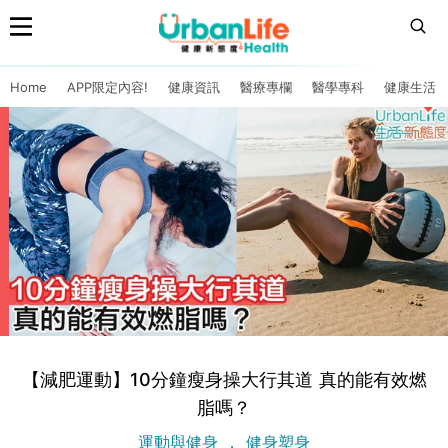
Home
APP限定內容!
健康資訊
醫療專欄
醫學專科
健康生活
【減肥運動】10分鐘瘦身操大行其道 真的能有效燃
脂嗎？
運動與健身
健身塑身