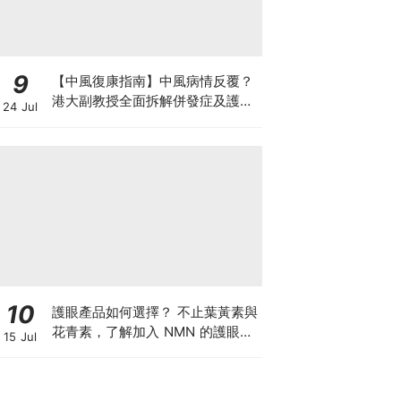
9
【中風復康指南】中風病情反覆？
港大副教授全面拆解併發症及護理
24 Jul
對策 助患者穩步復康
10
護眼產品如何選擇？ 不止葉黃素與
花青素，了解加入 NMN 的護眼方
15 Jul
案