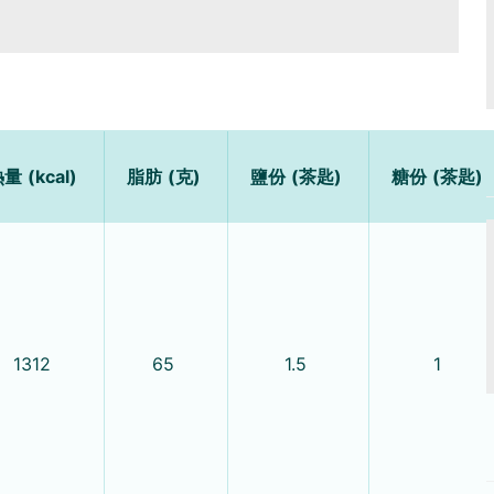
量 (kcal)
脂肪 (克)
鹽份 (茶匙)
糖份 (茶匙)
1312
65
1.5
1