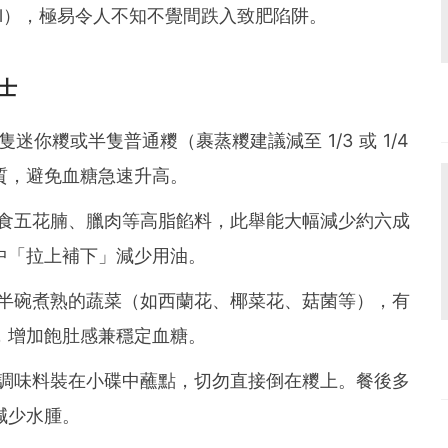
kcal），極易令人不知不覺間跌入致肥陷阱。
士
隻迷你糭或半隻普通糭（裹蒸糭建議減至 1/3 或 1/4
質，避免血糖急速升高。
食五花腩、臘肉等高脂餡料，此舉能大幅減少約六成
中「拉上補下」減少用油。
半碗煮熟的蔬菜（如西蘭花、椰菜花、菇菌等），有
，增加飽肚感兼穩定血糖。
調味料裝在小碟中蘸點，切勿直接倒在糭上。餐後多
減少水腫。