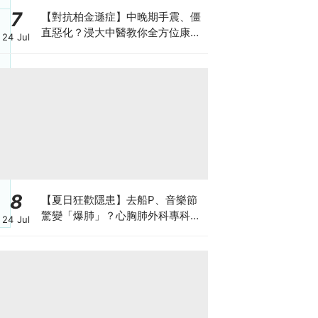
7
【對抗柏金遜症】中晚期手震、僵
直惡化？浸大中醫教你全方位康復
24 Jul
自救法（附4大體質食療）
8
【夏日狂歡隱患】去船P、音樂節
驚變「爆肺」？心胸肺外科專科醫
24 Jul
生拆解高瘦男消暑危機