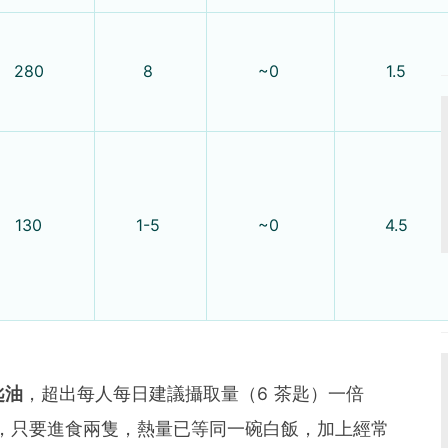
280
8
~0
1.5
130
1-5
~0
4.5
匙油
，超出每人每日建議攝取量（6 茶匙）一倍
，只要進食兩隻，熱量已等同一碗白飯，加上經常