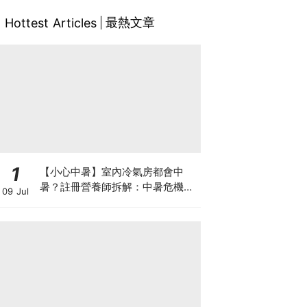
最熱文章
Hottest Articles
1
【小心中暑】室內冷氣房都會中
暑？註冊營養師拆解：中暑危機及
09 Jul
正確補水 平衡電解質