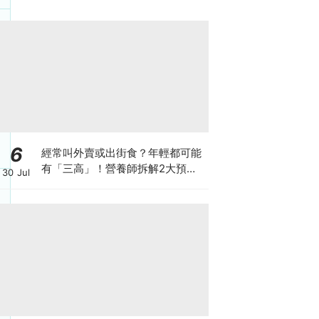
6
經常叫外賣或出街食？年輕都可能
有「三高」！營養師拆解2大預防
30 Jul
關鍵