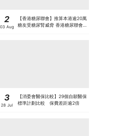
2
【香港糖尿聯會】推算本港逾20萬
糖友受糖尿腎威脅 香港糖尿聯會
03 Aug
30周年微電影《腰豆》 揭「糖友
四大僥倖心態」
3
【消委會醫保比較】29個自願醫保
標準計劃比較 保費差距逾2倍
28 Jul