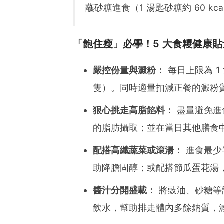
蘸砂糖進食（1 湯匙砂糖約 60 
「飽住瘦」必學！5 大食糭健康貼
嚴控份量與澱粉：
每日上限為 1 
隻）。同時適量扣減正餐的澱粉
狠心挑走高脂餡料：
盡量避免進
的脂肪攝取；並在當日其他膳食
配搭高纖蔬菜或滾湯：
進食最少
助降膽固醇；或配搭節瓜蛋花湯
醬汁分開盛載：
將豉油、砂糖等
飲水，幫助排走體內多餘鈉質，