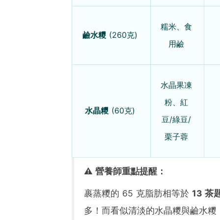
糯米、食
鹼水糭
(260克)
用鹼
水晶果凍
粉、紅
水晶糭
(60克)
豆/綠豆/
栗子蓉
⚠️ 營養師重點提醒：
裹蒸糭的 65 克脂肪相等於
13 茶
多！而看似清淡的水晶糭與鹼水糭