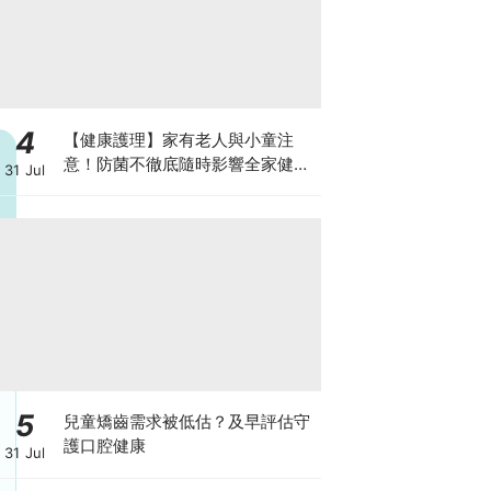
4
【健康護理】家有老人與小童注
意！防菌不徹底隨時影響全家健康
31 Jul
一文看清如何挑選正確的清潔防護
5
兒童矯齒需求被低估？及早評估守
護口腔健康
31 Jul