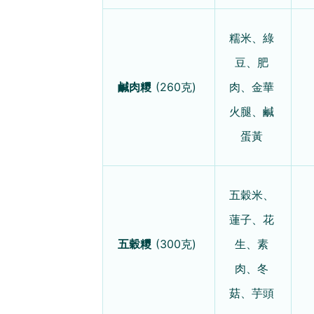
糯米、綠
豆、肥
鹹肉糭
(260克)
肉、金華
火腿、鹹
蛋黃
五穀米、
蓮子、花
五穀糭
(300克)
生、素
肉、冬
菇、芋頭