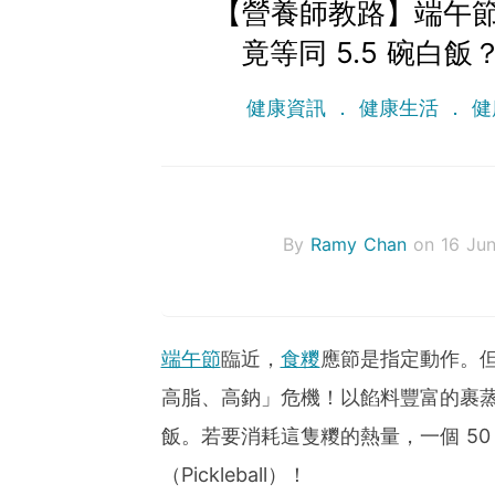
【營養師教路】端午
竟等同 5.5 碗白
健康資訊
健康生活
健
By
Ramy Chan
on 16 Ju
端午節
臨近，
食糭
應節是指定動作。
高脂、高鈉」危機！以餡料豐富的裹蒸糭為例
飯。若要消耗這隻糭的熱量，一個 50 
（Pickleball）！