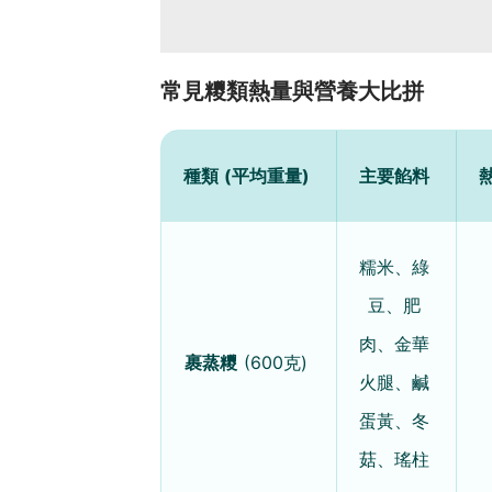
常見糭類熱量與營養大比拼
種類 (平均重量)
主要餡料
熱
糯米、綠
豆、肥
肉、金華
裹蒸糭
(600克)
火腿、鹹
蛋黃、冬
菇、瑤柱