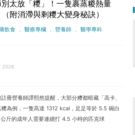
節別太放「糭」！一隻裹蒸糉熱量
飯？（附消滯與剩糭大變身秘訣）
康飲食
醫療專欄
營養師
醫學專科
n 2026
但註冊營養師譚熙然提醒，大部分糭都暗藏「高卡、
，一隻高達 1312 kcal，足足等於 5.5 碗白
公斤的成年人需要連續打 4.5 小時的匹克球