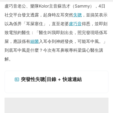
盧巧音老公、樂隊Kolor主音蘇浩才（Sammy），4日
社交平台發文透露，起身時左耳突然
失聰
，並搞笑表示
以為係畀「耳屎塞住」，直至老婆
盧巧音
得悉，並即刻
致電預約醫生：「醫生叫我即刻出去，照完發現唔係耳
屎，應該係有
細菌
入耳令到神經發炎，可能耳中風。」
到底耳中風是什麼？今次有耳鼻喉專科梁藹心醫生講
解。
突發性失聰|目錄 + 快速連結