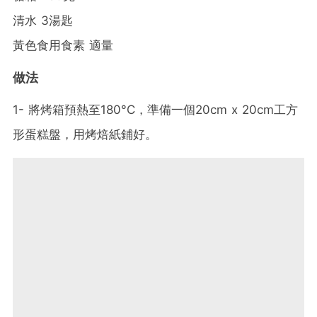
清水 3湯匙
黃色食用食素 適量
做法
1- 將烤箱預熱至180°C，準備一個20cm x 20cm工方
形蛋糕盤，用烤焙紙鋪好。