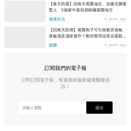
【春天防霉】回南天霉菌滋生、浴簾含菌量
驚人 5個家中最容易暗藏霉菌地方
健康生活
5 years ago
【回南天防潮】霉菌孢子可引致氣管過敏、
鼻敏感及濕疹發作？教你實用浴室去霉殺菌
方法 輕鬆保障家人健康！
細菌
6 years ago
訂閱我們的電子報
立即訂閱電子報，每週接收最新健康醫療資
訊！
送出