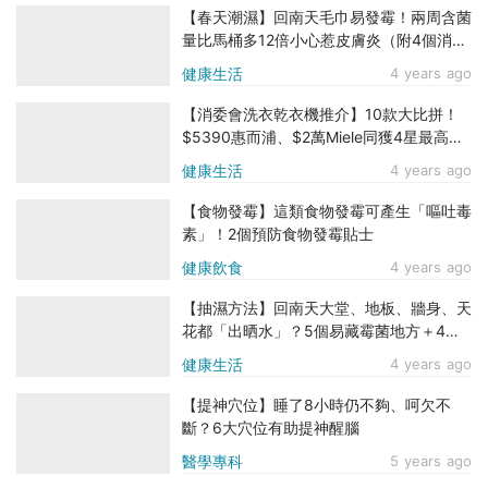
【春天潮濕】回南天毛巾易發霉！兩周含菌
量比馬桶多12倍小心惹皮膚炎（附4個消毒
毛巾貼士）
健康生活
4 years ago
【消委會洗衣乾衣機推介】10款大比拼！
$5390惠而浦、$2萬Miele同獲4星最高
分 Panasonic洗衣表現欠佳
健康生活
4 years ago
【食物發霉】這類食物發霉可產生「嘔吐毒
素」！2個預防食物發霉貼士
健康飲食
4 years ago
【抽濕方法】回南天大堂、地板、牆身、天
花都「出晒水」？5個易藏霉菌地方＋4招
有效抽濕
健康生活
4 years ago
【提神穴位】睡了8小時仍不夠、呵欠不
斷？6大穴位有助提神醒腦
醫學專科
5 years ago