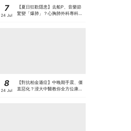
7
【夏日狂歡隱患】去船P、音樂節
驚變「爆肺」？心胸肺外科專科醫
24 Jul
生拆解高瘦男消暑危機
8
【對抗柏金遜症】中晚期手震、僵
直惡化？浸大中醫教你全方位康復
24 Jul
自救法（附4大體質食療）