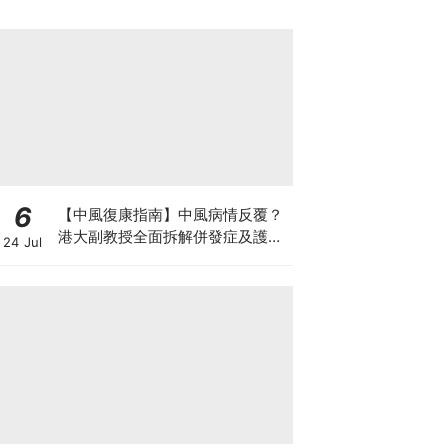
四大僥倖心態」
6
【中風復康指南】中風病情反覆？
港大副教授全面拆解併發症及護理
24 Jul
對策 助患者穩步復康