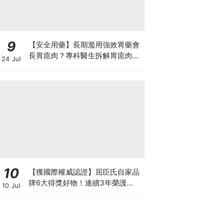
9
【安全用藥】長期濫用強效胃藥會
長胃瘜肉？專科醫生拆解胃瘜肉癌
24 Jul
變風險與切除迷思
10
【獲國際權威認證】屈臣氏自家品
牌6大得獎好物！連續3年榮護
10 Jul
Monde Selection國際品質大獎