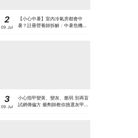
2
【小心中暑】室內冷氣房都會中
暑？註冊營養師拆解：中暑危機及
09 Jul
正確補水 平衡電解質
3
小心指甲變黃、變灰、脆弱 別再盲
試網傳偏方 藥劑師教你挑選灰甲產
09 Jul
品3大黃金法則