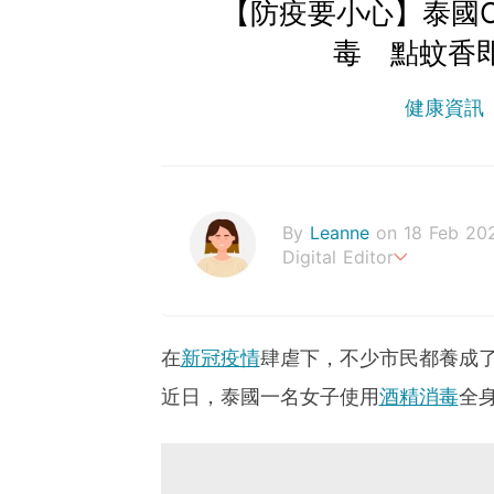
【防疫要小心】泰國
毒 點蚊香
健康資訊
By
Leanne
on 18 Feb 20
Digital Editor
Stay healthy everyday!
在
新冠疫情
肆虐下，不少市民都養成
近日，泰國一名女子使用
酒精消毒
全