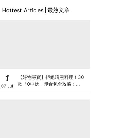
最熱文章
Hottest Articles
1
【好物尋寶】拒絕暗黑料理！30
款「0中伏」即食包全攻略：
07 Jul
MUJI、DONKI、M&S 神級Menu
配搭