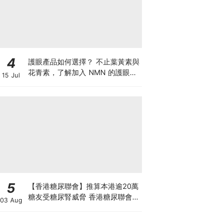
4
護眼產品如何選擇？ 不止葉黃素與
花青素，了解加入 NMN 的護眼方
15 Jul
案
5
【香港糖尿聯會】推算本港逾20萬
糖友受糖尿腎威脅 香港糖尿聯會
03 Aug
30周年微電影《腰豆》 揭「糖友