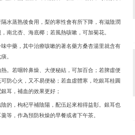
者隔水蒸熟後食用，梨的寒性會有所下降，有滋陰潤
貝，南北杏、海底椰；若風熱咳嗽，可加菊花。
一味中藥，其中治療咳嗽的著名藥方桑杏湯里就含有
化痰。
內熱。若咽幹鼻燥、大便秘結，可加百合；若脾虛便
既可防心火，又不易便秘；若血虛體寒，吃銀耳桂圓
配銀耳，補血的效果更好；
滋陰的，枸杞平補陰陽，配伍起來相得益彰。銀耳也
耳羹等，作為預防秋燥的早餐或者下午茶。