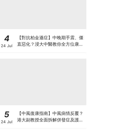
4
【對抗柏金遜症】中晚期手震、僵
直惡化？浸大中醫教你全方位康復
24 Jul
自救法（附4大體質食療）
5
【中風復康指南】中風病情反覆？
港大副教授全面拆解併發症及護理
24 Jul
對策 助患者穩步復康