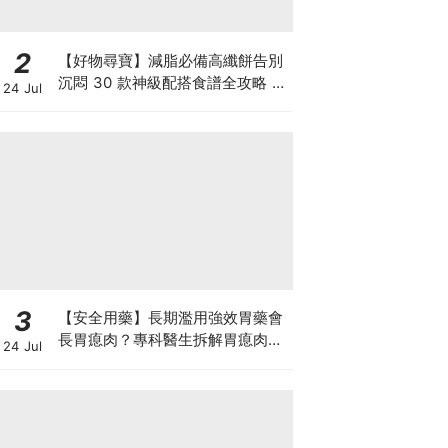
2
【好物尋寶】減脂必備高纖餅告別
沉悶 30 款神級配搭食譜全攻略 日
24 Jul
日也有好早餐！
3
【安全用藥】長期濫用強效胃藥會
長胃瘜肉？專科醫生拆解胃瘜肉癌
24 Jul
變風險與切除迷思