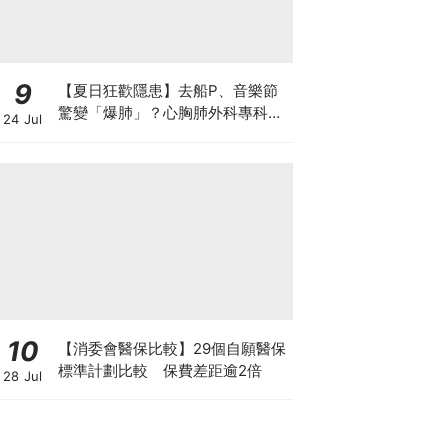
9
【夏日狂歡隱患】去船P、音樂節
驚變「爆肺」？心胸肺外科專科醫
24 Jul
生拆解高瘦男消暑危機
10
【消委會醫保比較】29個自願醫保
標準計劃比較 保費差距逾2倍
28 Jul