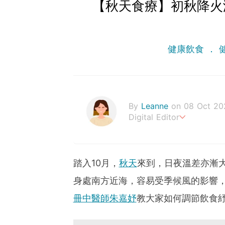
【秋天食療】初秋降火
健康飲食
By
Leanne
on 08 Oct 20
Digital Editor
Stay healthy everyday!
踏入10月，
秋天
來到，日夜溫差亦漸
身處南方近海，容易受季候風的影響
冊中醫師朱嘉妤
教大家如何調節飲食