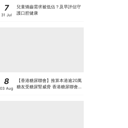
7
兒童矯齒需求被低估？及早評估守
護口腔健康
31 Jul
8
【香港糖尿聯會】推算本港逾20萬
糖友受糖尿腎威脅 香港糖尿聯會
03 Aug
30周年微電影《腰豆》 揭「糖友
四大僥倖心態」