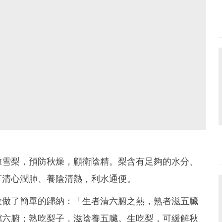
燉雪梨，預防秋燥，顧衛陰精。梨含有足夠的水分、
可清心潤肺、養陰清熱，利水通便。
效做了簡單的歸納：「生者清六腑之熱，熟者滋五臟
瀉六腑；熟吃梨子，滋陰養五臟。生吃梨，可緩解秋