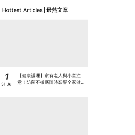
最熱文章
Hottest Articles
1
【健康護理】家有老人與小童注
意！防菌不徹底隨時影響全家健康
31 Jul
一文看清如何挑選正確的清潔防護