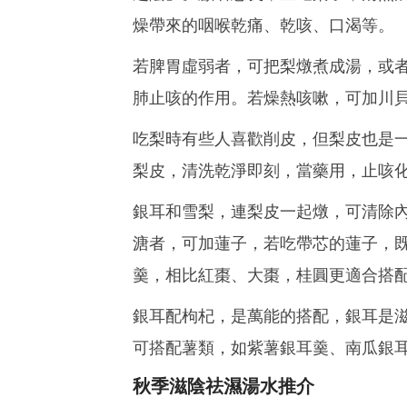
燥帶來的咽喉乾痛、乾咳、口渴等。
若脾胃虛弱者，可把梨燉煮成湯，或
肺止咳的作用。若燥熱咳嗽，可加川
吃梨時有些人喜歡削皮，但梨皮也是
梨皮，清洗乾淨即刻，當藥用，止咳
銀耳和雪梨，連梨皮一起燉，可清除
溏者，可加蓮子，若吃帶芯的蓮子，
羹，相比紅棗、大棗，桂圓更適合搭
銀耳配枸杞，是萬能的搭配，銀耳是
可搭配薯類，如紫薯銀耳羹、南瓜銀
秋季滋陰祛濕湯水推介