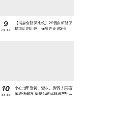
9
【消委會醫保比較】29個自願醫保
標準計劃比較 保費差距逾2倍
28 Jul
10
小心指甲變黃、變灰、脆弱 別再盲
試網傳偏方 藥劑師教你挑選灰甲產
09 Jul
品3大黃金法則