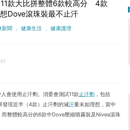
11款大比拼整體6款較高分 4款
想Dove滾珠裝最不止汗
療新聞
健康生活
健康護理
021
人會使用止汗劑。消委會測試11款
止汗劑
，包括
，結果發現近半（4款）止汗劑的減
汗
量未如理想，當中
。而整體較高分的6款中Dove壓縮噴霧裝及Nivea滾珠