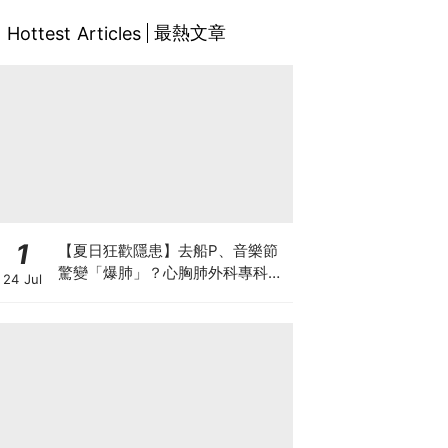
最熱文章
Hottest Articles
1
【夏日狂歡隱患】去船P、音樂節
驚變「爆肺」？心胸肺外科專科醫
24 Jul
生拆解高瘦男消暑危機