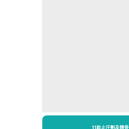
11款止汗劑及體