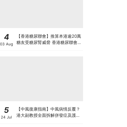
4
【香港糖尿聯會】推算本港逾20萬
糖友受糖尿腎威脅 香港糖尿聯會
03 Aug
30周年微電影《腰豆》 揭「糖友
四大僥倖心態」
5
【中風復康指南】中風病情反覆？
港大副教授全面拆解併發症及護理
24 Jul
對策 助患者穩步復康