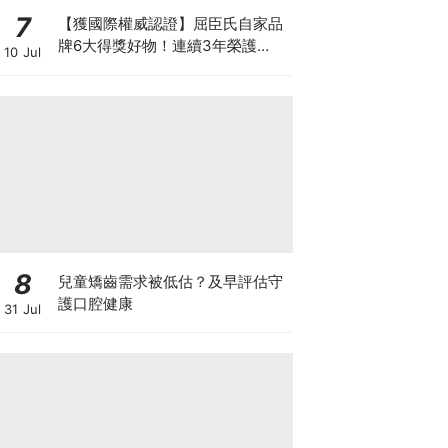
7
【獲國際權威認證】屈臣氏自家品
牌6大得獎好物！連續3年榮護
10 Jul
Monde Selection國際品質大獎
8
兒童矯齒需求被低估？及早評估守
護口腔健康
31 Jul