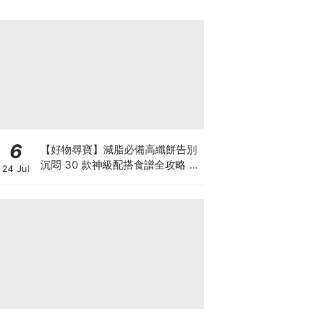
6
【好物尋寶】減脂必備高纖餅告別
沉悶 30 款神級配搭食譜全攻略 日
24 Jul
日也有好早餐！