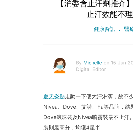
【消委會止汗劑推介】
止汗效能不理
健康資訊
醫
By
Michelle
on 15 Jun 2
Digital Editor
夏天炎熱
走動一下便大汗淋漓，故不少
Nivea、Dove、艾詩、Fa等品牌
Dove滾珠裝及Nivea噴霧裝最不止汗
裝則最高分，均獲4星半。