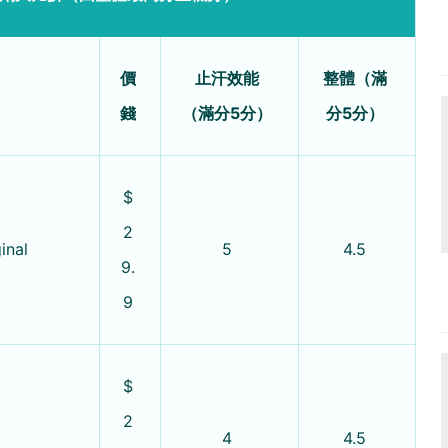
價
止汗效能
整體（滿
錢
（滿分5分）
分5分）
$
2
inal
5
4.5
9.
9
$
2
4
4.5