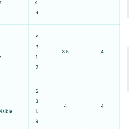
t
4.
9
$
3
3.5
4
y
1.
9
$
3
4
4
isible
1.
9