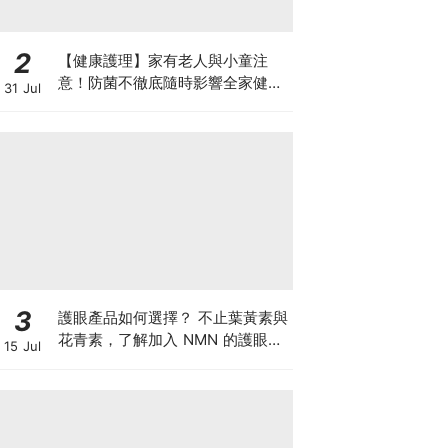
2
【健康護理】家有老人與小童注
意！防菌不徹底隨時影響全家健康
31 Jul
一文看清如何挑選正確的清潔防護
3
護眼產品如何選擇？ 不止葉黃素與
花青素，了解加入 NMN 的護眼方
15 Jul
案