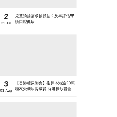
2
兒童矯齒需求被低估？及早評估守
護口腔健康
31 Jul
3
【香港糖尿聯會】推算本港逾20萬
糖友受糖尿腎威脅 香港糖尿聯會
03 Aug
30周年微電影《腰豆》 揭「糖友
四大僥倖心態」