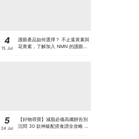
4
護眼產品如何選擇？ 不止葉黃素與
花青素，了解加入 NMN 的護眼方
15 Jul
案
5
【好物尋寶】減脂必備高纖餅告別
沉悶 30 款神級配搭食譜全攻略 日
24 Jul
日也有好早餐！