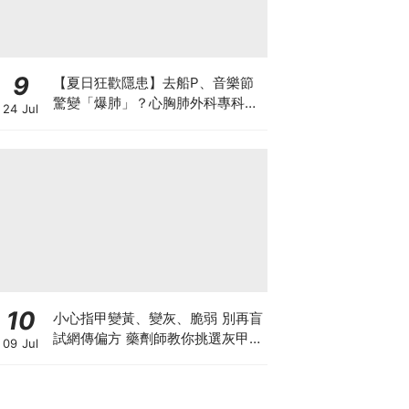
9
【夏日狂歡隱患】去船P、音樂節
驚變「爆肺」？心胸肺外科專科醫
24 Jul
生拆解高瘦男消暑危機
10
小心指甲變黃、變灰、脆弱 別再盲
試網傳偏方 藥劑師教你挑選灰甲產
09 Jul
品3大黃金法則