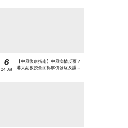
6
【中風復康指南】中風病情反覆？
港大副教授全面拆解併發症及護理
24 Jul
對策 助患者穩步復康