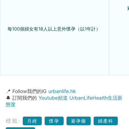
每
100
個婦女有
18
人以上意外懷孕（以
1
年計）
📍 Follow我們的IG
urbanlife.hk
🔔 訂閱我們的
Youtube頻道 UrbanLifeHealth生活新
態度
標籤:
月經
懷孕
避孕藥
婦產科