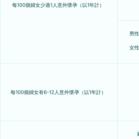
每
100
個婦女少過
1
人意外懷孕
（以
1
年計）
男
女
每
100
個婦女有
6-12
人意外懷孕（以
1
年計）