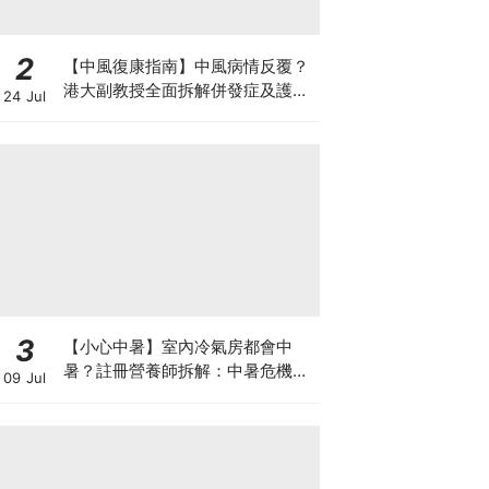
2
【中風復康指南】中風病情反覆？
港大副教授全面拆解併發症及護理
24 Jul
對策 助患者穩步復康
3
【小心中暑】室內冷氣房都會中
暑？註冊營養師拆解：中暑危機及
09 Jul
正確補水 平衡電解質