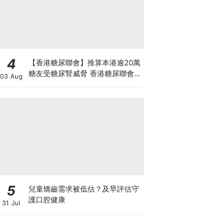
4
【香港糖尿聯會】推算本港逾20萬
糖友受糖尿腎威脅 香港糖尿聯會
03 Aug
30周年微電影《腰豆》 揭「糖友
四大僥倖心態」
5
兒童矯齒需求被低估？及早評估守
護口腔健康
31 Jul