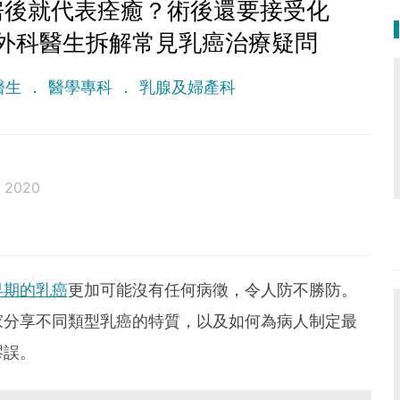
房後就代表痊癒？術後還要接受化
外科醫生拆解常見乳癌治療疑問
醫生
醫學專科
乳腺及婦產科
 2020
院員
早期的乳癌
更加可能沒有任何病徵，令人防不勝防。
)
家分享不同類型乳癌的特質，以及如何為病人制定最
謬誤。