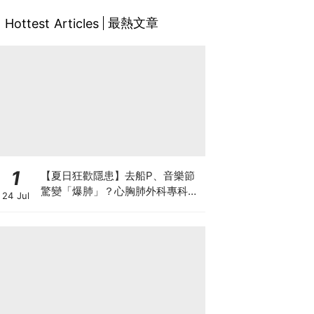
最熱文章
Hottest Articles
1
【夏日狂歡隱患】去船P、音樂節
驚變「爆肺」？心胸肺外科專科醫
24 Jul
生拆解高瘦男消暑危機