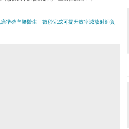
乳癌準確率勝醫生 數秒完成可提升效率減放射師負