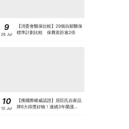
9
【消委會醫保比較】29個自願醫保
標準計劃比較 保費差距逾2倍
28 Jul
10
【獲國際權威認證】屈臣氏自家品
牌6大得獎好物！連續3年榮護
10 Jul
Monde Selection國際品質大獎