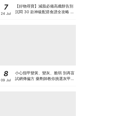
7
【好物尋寶】減脂必備高纖餅告別
沉悶 30 款神級配搭食譜全攻略 日
24 Jul
日也有好早餐！
8
小心指甲變黃、變灰、脆弱 別再盲
試網傳偏方 藥劑師教你挑選灰甲產
09 Jul
品3大黃金法則