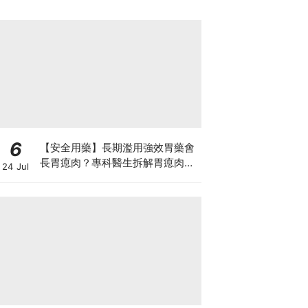
6
【安全用藥】長期濫用強效胃藥會
長胃瘜肉？專科醫生拆解胃瘜肉癌
24 Jul
變風險與切除迷思