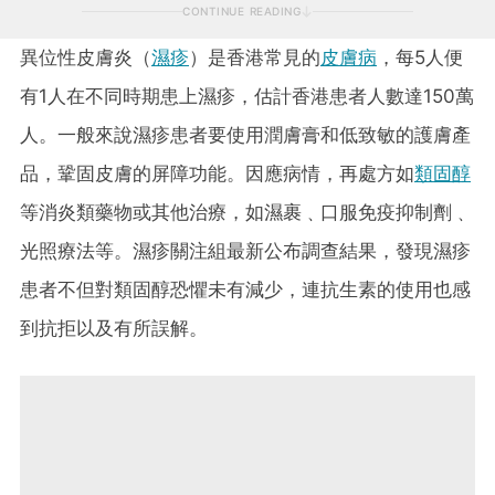
CONTINUE READING
異位性皮膚炎（
濕疹
）是香港常見的
皮膚病
，每5人便
有1人在不同時期患上濕疹，估計香港患者人數達150萬
人。一般來說濕疹患者要使用潤膚膏和低致敏的護膚產
品，鞏固皮膚的屏障功能。因應病情，再處方如
類固醇
等消炎類藥物或其他治療，如濕裹﹑口服免疫抑制劑﹑
光照療法等。濕疹關注組最新公布調查結果，發現濕疹
患者不但對類固醇恐懼未有減少，連抗生素的使用也感
到抗拒以及有所誤解。