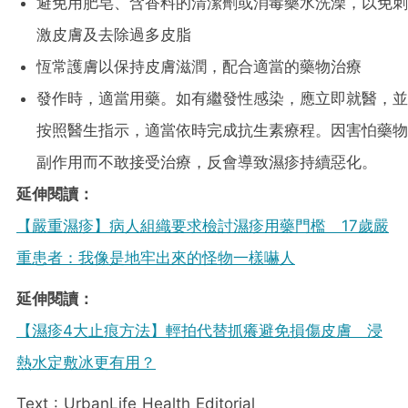
避免用肥皂、含香料的清潔劑或消毒藥水洗澡，以免刺
激皮膚及去除過多皮脂
恆常護膚以保持皮膚滋潤，配合適當的藥物治療
發作時，適當用藥。如有繼發性感染，應立即就醫，並
按照醫生指示，適當依時完成抗生素療程。因害怕藥物
副作用而不敢接受治療，反會導致濕疹持續惡化。
延伸閱讀：
【嚴重濕疹】病人組織要求檢討濕疹用藥門檻 17歲嚴
重患者：我像是地牢出來的怪物一樣嚇人
延伸閱讀：
【濕疹4大止痕方法】輕拍代替抓癢避免損傷皮膚 浸
熱水定敷冰更有用？
Text : UrbanLife Health Editorial