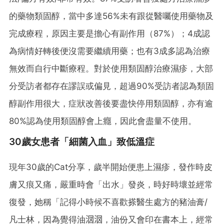
的藥物類固醇，當中多達56%未有跟從醫囑使用藥物及
完成療程，原因主要是擔心有副作用（87%）；4成認
為病情好轉後便沒需要繼續用藥；也有3成多認為治療
無效而自行中斷療程。對於使用類固醇治療濕疹，大部
分受訪者都存在謬誤或偏見，超過90%受訪者認為類固
醇副作用很大，症狀改善後要盡快停用類固醇，亦有逾
80%認為使用類固醇會上癮，因此會盡量不使用。
30歲女患者「細菌入血」致低溫症
現年30歲的Cat分享，歲半開始便患上濕疹，發作時皮
膚又痕又痛，嚴重時會「出水」發炎，時好時壞並經常
復發，她稱「記得小時候不喜歡搽醫生處方的豬油膏/
凡士林，因為覺得油𣲷𣲷，油份又會印在書本上，經常