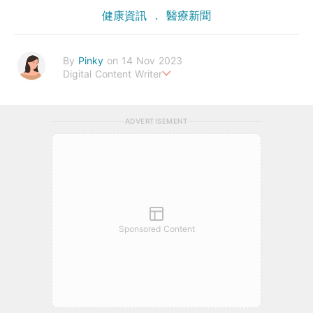
健康資訊
醫療新聞
By
Pinky
on 14 Nov 2023
Digital Content Writer
A sad soul can be just as lethal as a germ.
ADVERTISEMENT
Sponsored Content