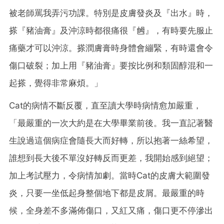
被老師罵我弄污功課。特別是皮膚發炎及『出水』時，
搽『豬油膏』及沖涼時都很痛很『乸』，有時要先服止
痛藥才可以沖涼。搽潤膚膏時身體會繃緊，有時還會令
傷口破裂；加上用『豬油膏』要按比例和類固醇混和一
起搽，覺得非常麻煩。」
Cat的病情不斷反覆，直至讀大學時病情愈加嚴重，
「最嚴重的一次大約是在大學畢業前後。我一直記著醫
生說過這個病症會隨長大而好轉，所以抱著一絲希望，
誰想到長大後不單沒好轉反而更差，我開始感到絕望；
加上考試壓力，令病情加劇。當時Cat的皮膚大範圍發
炎，只要一坐低起身整個地下都是皮屑。最嚴重的時
候，全身差不多滿佈傷口，又紅又痛，傷口更不停滲出