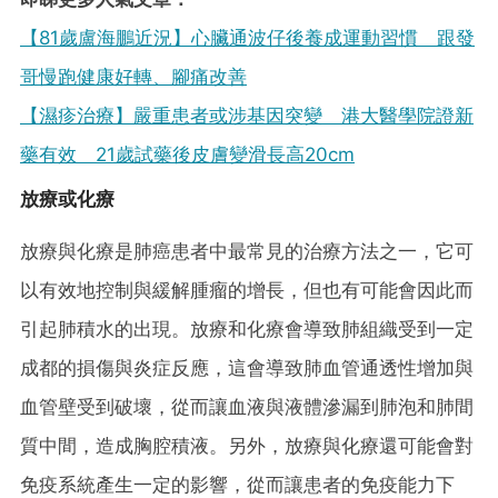
【81歲盧海鵬近況】心臟通波仔後養成運動習慣 跟發
哥慢跑健康好轉、腳痛改善
【濕疹治療】嚴重患者或涉基因突變 港大醫學院證新
藥有效 21歲試藥後皮膚變滑長高20cm
放療或化療
放療與化療是肺癌患者中最常見的治療方法之一，它可
以有效地控制與緩解腫瘤的增長，但也有可能會因此而
引起肺積水的出現。放療和化療會導致肺組織受到一定
成都的損傷與炎症反應，這會導致肺血管通透性增加與
血管壁受到破壞，從而讓血液與液體滲漏到肺泡和肺間
質中間，造成胸腔積液。另外，放療與化療還可能會對
免疫系統產生一定的影響，從而讓患者的免疫能力下