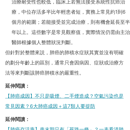
治療耐受性也較低，臨床上若無法接受系統性抗癌治
療，中位存活多半比年輕患者短，實務上常見約1到6
個月的範圍；若能接受並完成治療，則有機會延長至半
年以上。這
些數字是常見觀察值，實際情況仍需由主治
醫師根據個人整體狀況判斷。
但針對於整體來説，肺癌的肺積水症狀其實並沒有明確
的劃分年齡上的區別，通常只會因病因、症狀或治療方
法等來判斷該肺癌肺積水的嚴重性。
延伸閱讀：
【肺癌成因】不只是吸煙、二手煙造成？空氣污染也是
常見因素？6大肺癌成因＋這7類人要提防
延伸閱讀：
【肺癌存活率】患末期只有「死路一條」？一表看清肺