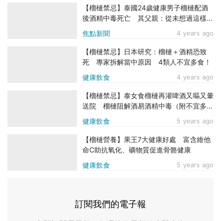
【榴槤禁忌】泰國24歲健康男子榴槤配酒
後酒精中毒死亡 其父親：從未想過這樣的
事會發生在自己兒子身上
焦點新聞
4 years ago
【榴槤禁忌】日本研究：榴槤＋酒精恐致
死 專家拆解當中原因 4類人不宜多食！
健康飲食
4 years ago
【榴槤禁忌】泰女食榴槤再灌啤酒又嘔又暈
送院 榴槤阻解酒易酒精中毒（附不宜多食
榴槤人士）
健康飲食
5 years ago
【榴槤營養】果王7大健康好處 富含維他
命C助抗氧化、礦物質促進骨骼健康
健康飲食
5 years ago
訂閱我們的電子報