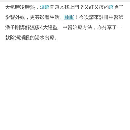
天氣時冷時熱，
濕疹
問題又找上門？又紅又痕的
疹
除了
影響外觀，更甚影響生活、
睡眠
！今次請來註冊中醫師
潘子剛講解濕疹4大證型、中醫治療方法，亦分享了一
款除濕消腫的湯水食療。