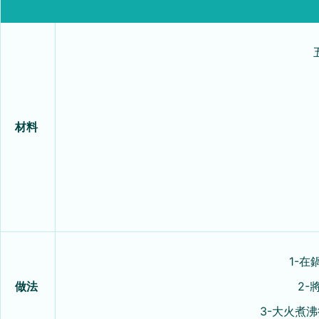
材料
1-在
做法
2-
3-大火煮