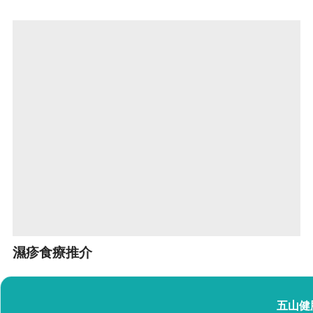
濕疹食療推介
五山健