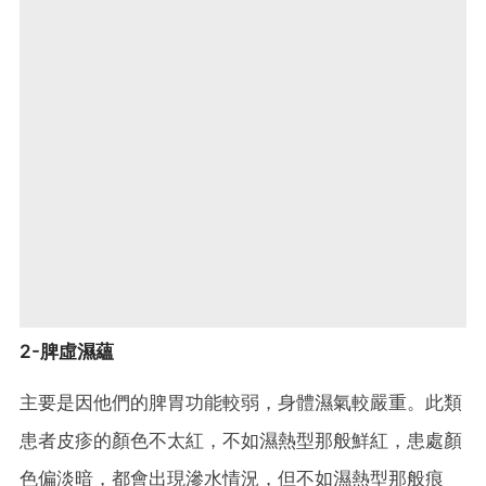
2-脾虛濕蘊
主要是因他們的脾胃功能較弱，身體濕氣較嚴重。此類
患者皮疹的顏色不太紅，不如濕熱型那般鮮紅，患處顏
色偏淡暗，都會出現滲水情況，但不如濕熱型那般痕