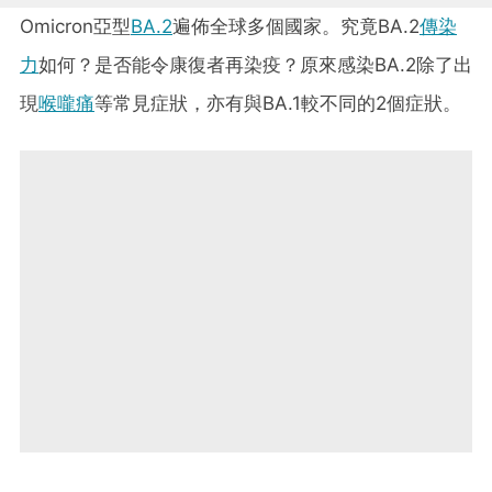
Omicron亞型
BA.2
遍佈全球多個國家。究竟BA.2
傳染
力
如何？是否能令康復者再染疫？原來感染BA.2除了出
現
喉嚨痛
等常見症狀，亦有與BA.1較不同的2個症狀。