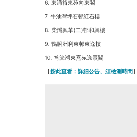
6. 東涌裕東苑向東閣
7. 牛池灣坪石邨紅石樓
8. 柴灣興華(二)邨和興樓
9. 鴨脷洲利東邨東逸樓
10. 筲箕灣東熹苑逸熹閣
【
按此查看：詳細公告、須檢測時間