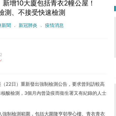
】新增10大廈包括青衣2幢公屋！
檢測、不接受快速檢測
療新聞
新冠肺炎
疫情消息
2
最重要。期待與您一起實現健康生活新態度。
起（22日）重新發出強制檢測公告，要求曾到訪較高
毒核酸檢測，3個月內曾染疫而衞生署又有紀錄的人士
納入強制檢測範圍，包括大圍隆亨邨學心樓、青衣青衣