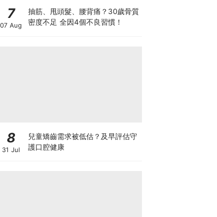
7
抽筋、甩頭髮、腰背痛？30歲骨質
密度不足 全因4個不良習慣！
07 Aug
8
兒童矯齒需求被低估？及早評估守
護口腔健康
31 Jul