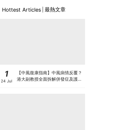
最熱文章
Hottest Articles
1
【中風復康指南】中風病情反覆？
港大副教授全面拆解併發症及護理
24 Jul
對策 助患者穩步復康