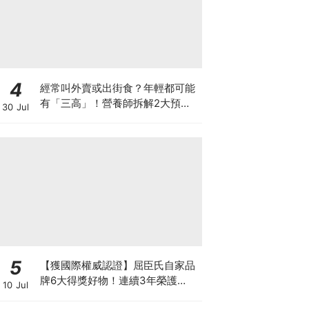
4
經常叫外賣或出街食？年輕都可能
有「三高」！營養師拆解2大預防
30 Jul
關鍵
5
【獲國際權威認證】屈臣氏自家品
牌6大得獎好物！連續3年榮護
10 Jul
Monde Selection國際品質大獎