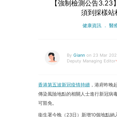
【強制檢測公告3.23
須到採樣站
健康資訊
醫
By
Giann
on 23 Mar 202
Deputy Managing Editor
人生無需太完美，健康快樂
香港第五波新冠疫情持續
，港府昨晚
傳染風險地點的相關人士進行新冠病
可豁免。
衞生署今晚（23日）新增10個地點