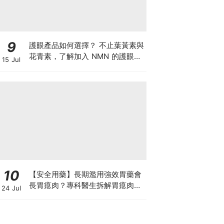
9
護眼產品如何選擇？ 不止葉黃素與
花青素，了解加入 NMN 的護眼方
15 Jul
案
10
【安全用藥】長期濫用強效胃藥會
長胃瘜肉？專科醫生拆解胃瘜肉癌
24 Jul
變風險與切除迷思