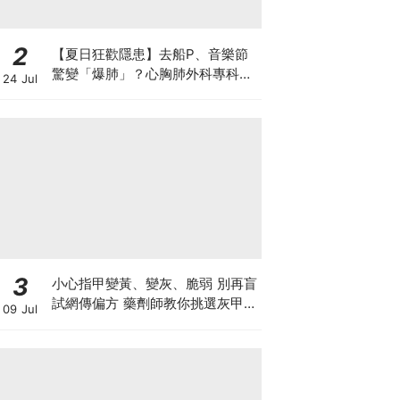
2
【夏日狂歡隱患】去船P、音樂節
驚變「爆肺」？心胸肺外科專科醫
24 Jul
生拆解高瘦男消暑危機
3
小心指甲變黃、變灰、脆弱 別再盲
試網傳偏方 藥劑師教你挑選灰甲產
09 Jul
品3大黃金法則