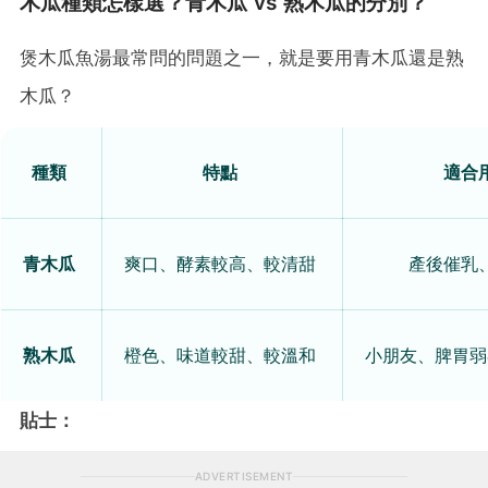
木瓜種類怎樣選？青木瓜 vs 熟木瓜的分別？
煲木瓜魚湯最常問的問題之一，就是要用青木瓜還是熟
木瓜？
種類
特點
適合
青木瓜
爽口、酵素較高、較清甜
產後催乳
熟木瓜
橙色、味道較甜、較溫和
小朋友、脾胃弱
貼士：
ADVERTISEMENT