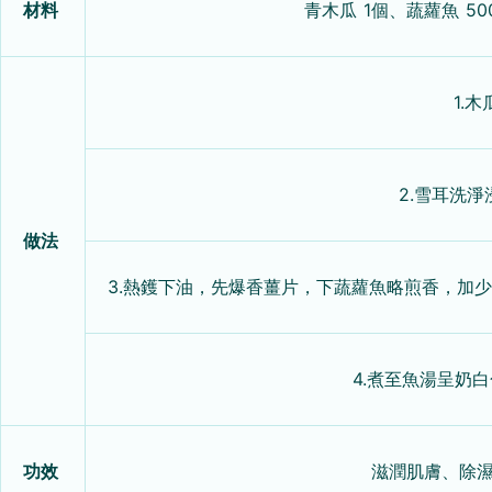
材料
青木瓜 1個、蔬蘿魚 5
1.
2.雪耳洗
做法
3.熱鑊下油，先爆香薑片，下蔬蘿魚略煎香，加
4.煮至魚湯呈奶
功效
滋潤肌膚、除