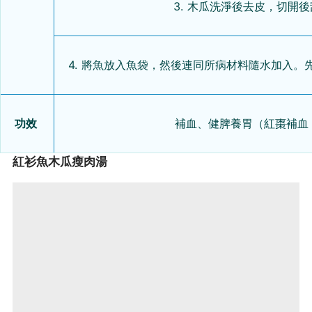
3. 木瓜洗淨後去皮，切開
4. 將魚放入魚袋，然後連同所病材料隨水加入。
功效
補血、健脾養胃（紅棗補血
紅衫魚木瓜瘦肉湯