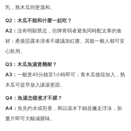
乳，熟木瓜則更溫和。
Q2：木瓜不能和什麼一起吃？
A2：
沒有明顯禁忌，但脾胃弱者避免同時配太寒的食
材；產後惡露未清者不建議加紅棗。其餘一般人都可安
心飲用。
Q3：木瓜魚湯煲幾耐？
A3：
一般煲45分鐘至1小時即可；青木瓜後段加入，熟
木瓜可提早放入讓湯更甜。
Q4：魚湯怎樣煮才不腥？
A4：
魚先灼水或煎香，再以滾水下鍋並撇走浮沫，加
薑片即可大幅減腥味。