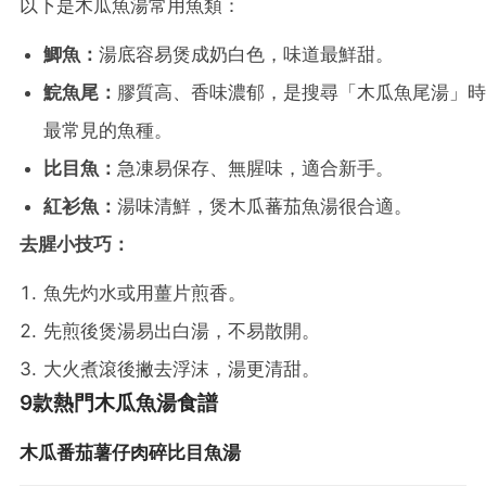
以下是木瓜魚湯常用魚類：
鯽魚：
湯底容易煲成奶白色，味道最鮮甜。
鯇魚尾：
膠質高、香味濃郁，是搜尋「木瓜魚尾湯」時
最常見的魚種。
比目魚：
急凍易保存、無腥味，適合新手。
紅衫魚：
湯味清鮮，煲木瓜蕃茄魚湯很合適。
去腥小技巧：
魚先灼水或用薑片煎香。
先煎後煲湯易出白湯，不易散開。
大火煮滾後撇去浮沫，湯更清甜。
9款熱門木瓜魚湯食譜
木瓜番茄薯仔肉碎比目魚湯