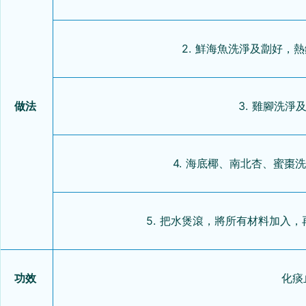
2. 鮮海魚洗淨及劏好，
做法
3. 雞腳洗
4. 海底椰、南北杏、蜜棗
5. 把水煲滾，將所有材料加入
功效
化痰