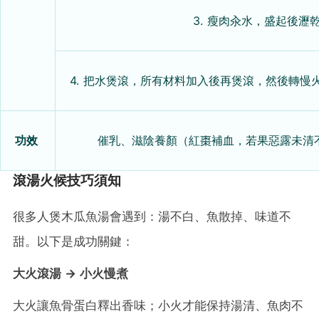
3. 瘦肉汆水，盛起後瀝
4. 把水煲滾，所有材料加入後再煲滾，然後轉慢
功效
催乳、滋陰養顏（紅棗補血，若果惡露未清
滾湯火候技巧須知
很多人煲木瓜魚湯會遇到：湯不白、魚散掉、味道不
甜。以下是成功關鍵：
大火滾湯 → 小火慢煮
大火讓魚骨蛋白釋出香味；小火才能保持湯清、魚肉不