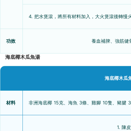
4. 把水煲滾，將所有材料加入，大火煲滾後轉慢
功效
養血補脾、強筋健
海底椰木瓜魚湯
海底椰木瓜魚
材料
非洲海底椰 15克、海魚 3條、雞腳 10隻、豬腱 
1. 