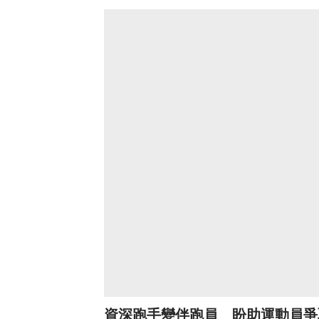
資深跑手變伴跑員 盼助運動員爭