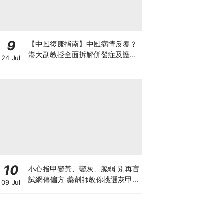
9
【中風復康指南】中風病情反覆？
港大副教授全面拆解併發症及護理
24 Jul
對策 助患者穩步復康
10
小心指甲變黃、變灰、脆弱 別再盲
試網傳偏方 藥劑師教你挑選灰甲產
09 Jul
品3大黃金法則