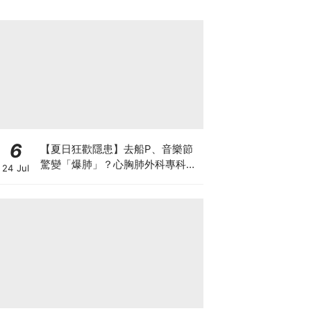
6
【夏日狂歡隱患】去船P、音樂節
驚變「爆肺」？心胸肺外科專科醫
24 Jul
生拆解高瘦男消暑危機