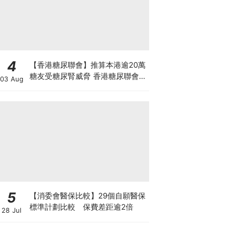
4
【香港糖尿聯會】推算本港逾20萬
糖友受糖尿腎威脅 香港糖尿聯會
03 Aug
30周年微電影《腰豆》 揭「糖友
四大僥倖心態」
5
【消委會醫保比較】29個自願醫保
標準計劃比較 保費差距逾2倍
28 Jul