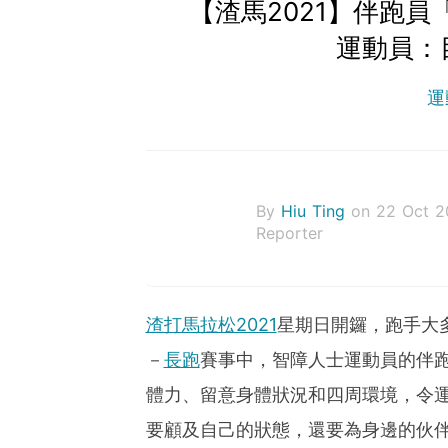
【渣馬2021】伴跑
運動員：
運
By
Hiu Ting
on 22 Oct 2
Reporter
渣打馬拉松2021
星期日開鑼，跑手大
－
長跑
賽事中，智障人士運動員的伴
體力、留意身體狀況和四周環境，令
要顧及自己的狀態，還要為身邊的伙