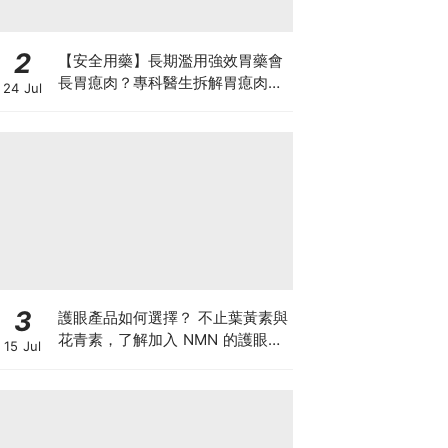
2
【安全用藥】長期濫用強效胃藥會
長胃瘜肉？專科醫生拆解胃瘜肉癌
24 Jul
變風險與切除迷思
3
護眼產品如何選擇？ 不止葉黃素與
花青素，了解加入 NMN 的護眼方
15 Jul
案