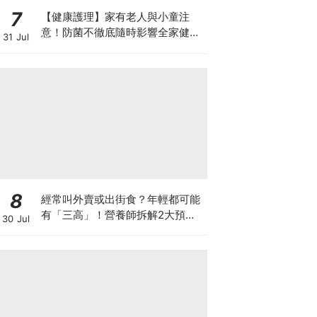
7
【健康護理】家有老人與小童注
意！防菌不徹底隨時影響全家健康
31 Jul
一文看清如何挑選正確的清潔防護
8
經常叫外賣或出街食？年輕都可能
有「三高」！營養師拆解2大預防
30 Jul
關鍵