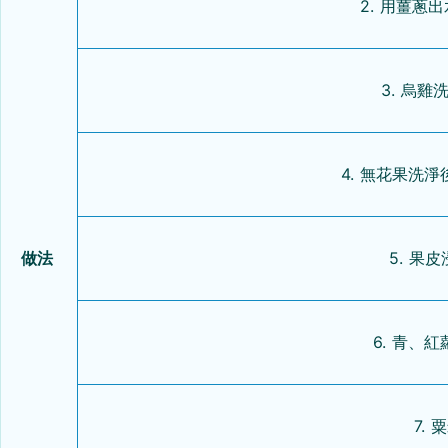
2. 用薑蔥
3. 烏
4. 無花果洗
做法
5. 果
6. 青、
7.