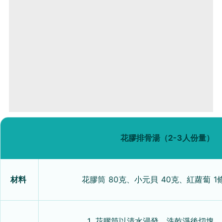
花膠排骨湯（2-3人份量）
材料
花膠筒 80克、小元貝 40克、紅蘿蔔 1
1. 花膠筒以清水浸發，洗乾淨後切塊