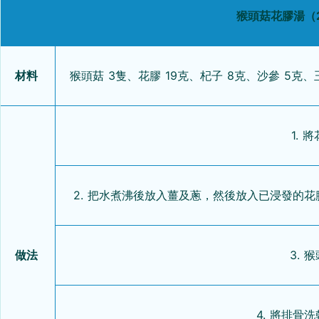
猴頭菇花膠湯（
材料
猴頭菇 3隻、花膠 19克、杞子 8克、沙參 5克、
1. 
2. 把水煮沸後放入薑及蔥，然後放入已浸發的
做法
3. 
4. 將排骨