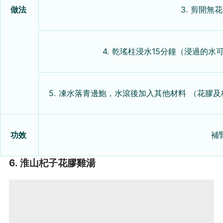
做法
3. 剪開無
4. 乾瑤柱浸水15分鐘（浸過的
5. 凍水落青邊鮑，水滾後加入其他材料 （花膠及
功效
補
6. 淮山杞子花膠雞湯