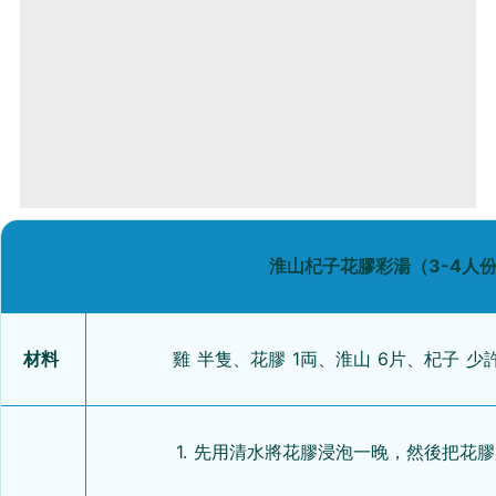
淮山杞子花膠彩湯（3-4人
材料
雞 半隻、花膠 1両、淮山 6片、杞子 少
1. 先用清水將花膠浸泡一晚，然後把花