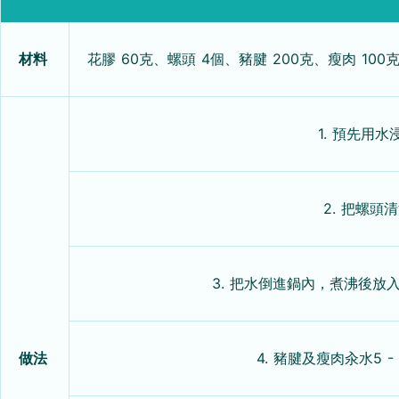
材料
花膠 60克、螺頭 4個、豬腱 200克、瘦肉 100
1. 預先用
2. 把螺頭
3. 把水倒進鍋內，煮沸後放
做法
4. 豬腱及瘦肉汆水5 