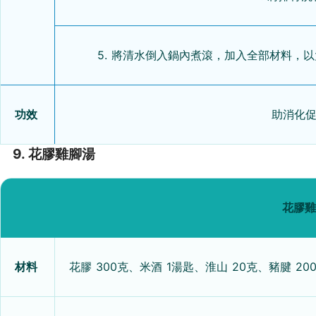
5. 將清水倒入鍋內煮滾，加入全部材料，
功效
助消化
9. 花膠雞腳湯
花膠雞
材料
花膠 300克、米酒 1湯匙、淮山 20克、豬腱 2