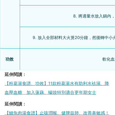
8. 將適量水放入鍋
9. 放入全部材料大火煲20分鐘，然後轉中
功效
軟化血
延伸閱讀：
【粉葛湯食譜、功效】11款粉葛湯水有助利水袪濕、降
血壓血糖 加入蓮藕、蠔豉特別適合更年期女士
延伸閱讀：
【鱷魚肉湯食譜】止咳潤喉、健脾益肺、改善鼻敏感！