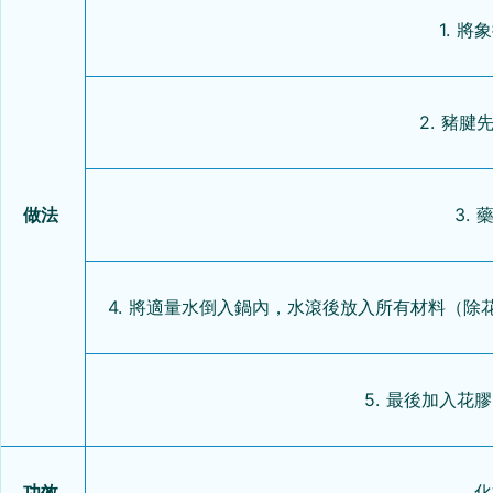
1. 
2. 豬
做法
3.
4. 將適量水倒入鍋內，水滾後放入所有材料（除
5. 最後加入花
功效
化