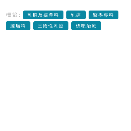
標籤:
乳腺及婦產科
乳癌
醫學專科
腫瘤科
三陰性乳癌
標靶治療