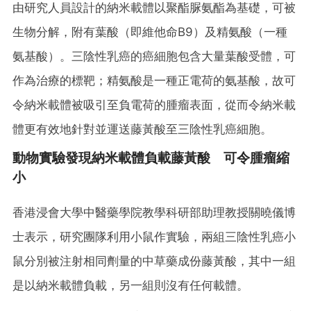
由研究人員設計的納米載體以聚酯脲氨酯為基礎，可被
生物分解，附有葉酸（即維他命B9）及精氨酸（一種
氨基酸）。三陰性乳癌的癌細胞包含大量葉酸受體，可
作為治療的標靶；精氨酸是一種正電荷的氨基酸，故可
令納米載體被吸引至負電荷的腫瘤表面，從而令納米載
體更有效地針對並運送藤黃酸至三陰性乳癌細胞。
動物實驗發現納米載體負載藤黃酸 可令腫瘤縮
小
香港浸會大學中醫藥學院教學科研部助理教授關曉儀博
士表示，研究團隊利用小鼠作實驗，兩組三陰性乳癌小
鼠分別被注射相同劑量的中草藥成份藤黃酸，其中一組
是以納米載體負載，另一組則沒有任何載體。