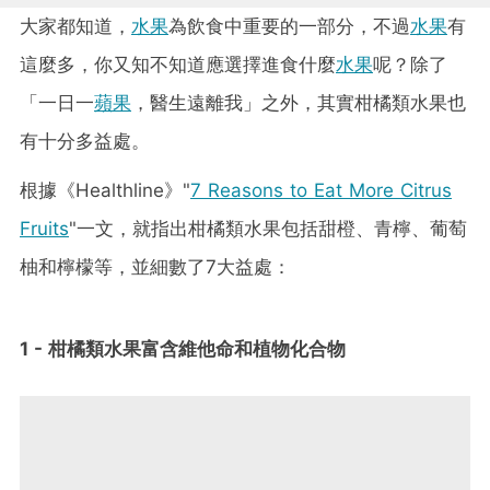
大家都知道，
水果
為飲食中重要的一部分，不過
水果
有
這麼多，你又知不知道應選擇進食什麼
水果
呢？除了
「一日一
蘋果
，醫生遠離我」之外，其實柑橘類水果也
有十分多益處。
根據《Healthline》"
7 Reasons to Eat More Citrus
Fruits
"一文，就指出柑橘類水果包括甜橙、青檸、葡萄
柚和檸檬等，並細數了7大益處：
1 - 柑橘類水果富含維他命和植物化合物