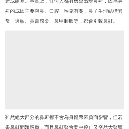
造成組塞。事實上，任何人都有機會出現鼻鼾，因為鼻
鼾的成因主要與鼻、口腔、喉嚨有關，鼻子生理結構異
常、過敏、鼻竇感染、鼻甲腫脹等，都會引致鼻鼾。
雖然絕大部分的鼻鼾都不會為身體帶來負面影響，但若
果鼻鼾問題嚴重，而且鼻鼾聲會間中停止又突然大聲響