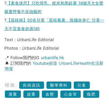
?
【素食迷思】只吃母乳、糙米和馬鈴薯 18個月大女嬰
嚴重營養不良險餓死
?
【荔枝病】50名兒童「荔枝毒素」致腦炎身亡 兒童一
天不宜進食超過5粒
Text :
UrbanLife Editorial
Photos :
UrbanLife Editorial
📍 Follow我們的IG
urbanlife.hk
🔔 訂閱我們的
Youtube頻道 UrbanLifeHealth生活新
態度
標籤:
疾病資訊
醫學專科
兒童
過重
超重
血壓
心血管
痴肥