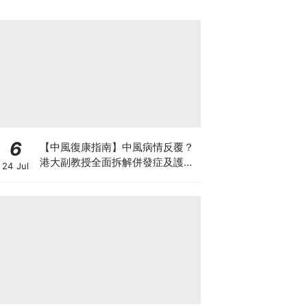
6
【中風復康指南】中風病情反覆？
港大副教授全面拆解併發症及護理
24 Jul
對策 助患者穩步復康