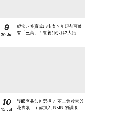
9
經常叫外賣或出街食？年輕都可能
有「三高」！營養師拆解2大預防
30 Jul
關鍵
10
護眼產品如何選擇？ 不止葉黃素與
花青素，了解加入 NMN 的護眼方
15 Jul
案