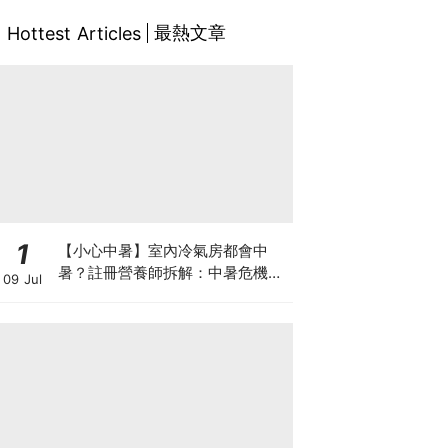
最熱文章
Hottest Articles
1
【小心中暑】室內冷氣房都會中
暑？註冊營養師拆解：中暑危機及
09 Jul
正確補水 平衡電解質