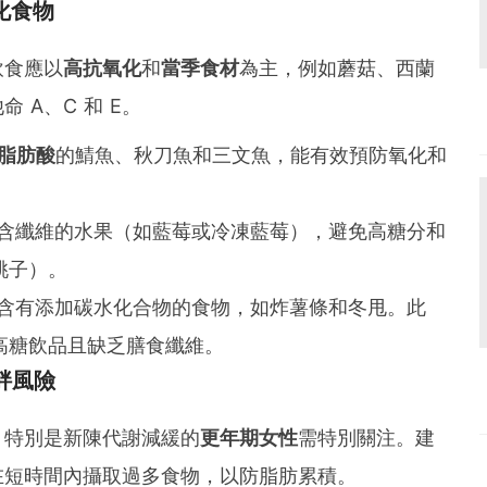
化食物
飲食應以
高抗氧化
和
當季食材
為主，例如蘑菇、西蘭
 A、C 和 E。
脂肪酸
的鯖魚、秋刀魚和三文魚，能有效預防氧化和
含纖維的水果（如藍莓或冷凍藍莓），避免高糖分和
桃子）。
含有添加碳水化合物的食物，如炸薯條和冬甩。此
高糖飲品且缺乏膳食纖維。
胖風險
，特別是新陳代謝減緩的
更年期女性
需特別關注。建
在短時間內攝取過多食物，以防脂肪累積。