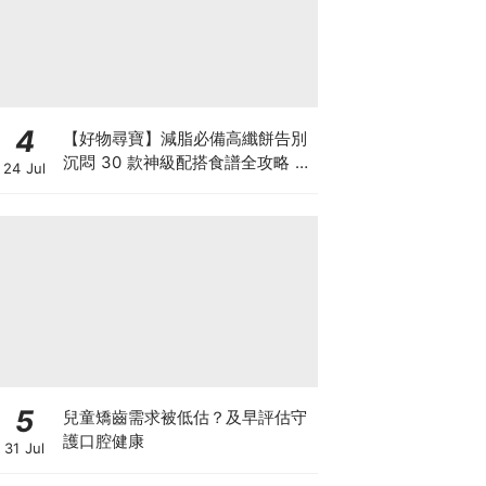
4
【好物尋寶】減脂必備高纖餅告別
沉悶 30 款神級配搭食譜全攻略 日
24 Jul
日也有好早餐！
5
兒童矯齒需求被低估？及早評估守
護口腔健康
31 Jul