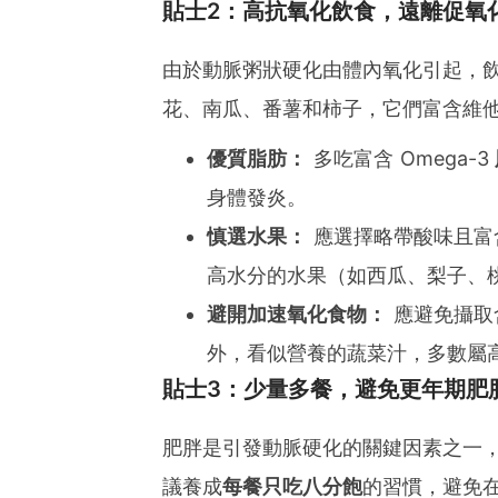
貼士2：高抗氧化飲食，遠離促氧
由於動脈粥狀硬化由體內氧化引起，
花、南瓜、番薯和柿子，它們富含維他命
優質脂肪：
多吃富含 Omega-3
身體發炎。
慎選水果：
應選擇略帶酸味且富
高水分的水果（如西瓜、梨子、
避開加速氧化食物：
應避免攝取
外，看似營養的蔬菜汁，多數屬
貼士3：少量多餐，避免更年期肥
肥胖是引發動脈硬化的關鍵因素之一
議養成
每餐只吃八分飽
的習慣，避免