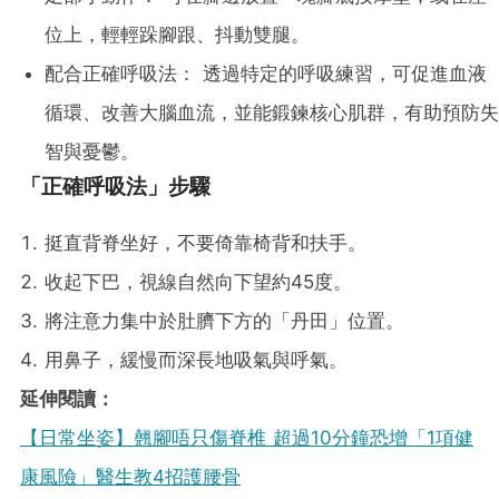
位上，輕輕跺腳跟、抖動雙腿。
配合正確呼吸法： 透過特定的呼吸練習，可促進血液
循環、改善大腦血流，並能鍛鍊核心肌群，有助預防失
智與憂鬱。
「正確呼吸法」步驟
挺直背脊坐好，不要倚靠椅背和扶手。
收起下巴，視線自然向下望約45度。
將注意力集中於肚臍下方的「丹田」位置。
用鼻子，緩慢而深長地吸氣與呼氣。
延伸閱讀：
【日常坐姿】翹腳唔只傷脊椎 超過10分鐘恐增「1項健
康風險」醫生教4招護腰骨