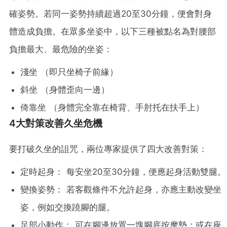
確姿勢。若同一姿勢持續超過20至30分鐘，便會對身
體造成負擔。在眾多坐姿中，以下三種被點名為對腰部
負擔最大、最危險的坐姿：
淺坐 （即只坐椅子前緣）
斜坐 （身體歪向一邊）
倚靠坐 （身體完全靠在椅背、手肘托在扶手上）
4大對策改善久坐危機
要打破久坐的詛咒，兩位專家提供了四大改善對策：
定時起身： 每安坐20至30分鐘，便應起身活動雙腿。
變換姿勢： 若客觀條件不允許起身，亦應主動改變坐
姿，例如交換蹺腳的腿。
足部小動作： 可在腳邊放置一塊腳底按摩墊；或在座