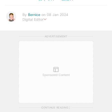
By
Bernice
on 08 Jan 2024
Digital Editor
Bernice Cheong是一位追求健康生活的資深編輯，她熱愛分享有
關醫療疾病、食物營養、運動健身等方面的內容。她以簡潔有趣的
ADVERTISEMENT
寫作方式，深入見解和實用建議贏得了讀者的廣泛好評。透過Urb
anLife Health，她致力於向大家傳遞更多健康知識，，讓大家一
起實現更健康、更幸福的生活。
bernice.cheong@urbanlifehk.com
Sponsored Content
CONTINUE READING