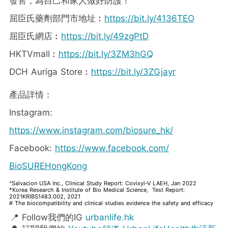
發售，為自己和家人做好防護！
屈臣氏藥劑部門市地址︰
https://bit.ly/4136TEO
屈臣氏網店︰
https://bit.ly/49zgPtD
HKTVmall︰
https://bit.ly/3ZM3hGQ
DCH Auriga Store︰
https://bit.ly/3ZGjayr
產品詳情：
Instagram:
https://www.instagram.com/biosure_hk/
Facebook:
https://www.facebook.com/
BioSUREHongKong
^Salvacion USA Inc., Clinical Study Report: Covixyl-V LAEH, Jan 2022
*Korea Research & Institute of Bio Medical Science, Test Report:
2021KRIBS1483.002, 2021
# The biocompatibility and clinical studies evidence the safety and efficacy
📍 Follow我們的IG
urbanlife.hk