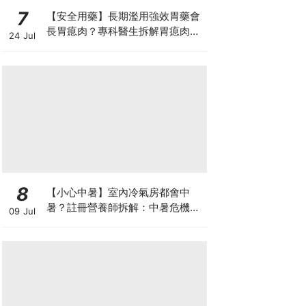
7
【安全用藥】長期濫用強效胃藥會
長胃瘜肉？專科醫生拆解胃瘜肉癌
24 Jul
變風險與切除迷思
8
【小心中暑】室內冷氣房都會中
暑？註冊營養師拆解：中暑危機及
09 Jul
正確補水 平衡電解質