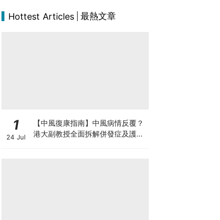
最熱文章
Hottest Articles
1
【中風復康指南】中風病情反覆？
港大副教授全面拆解併發症及護理
24 Jul
對策 助患者穩步復康