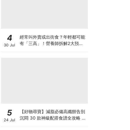
4
經常叫外賣或出街食？年輕都可能
有「三高」！營養師拆解2大預防
30 Jul
關鍵
5
【好物尋寶】減脂必備高纖餅告別
沉悶 30 款神級配搭食譜全攻略 日
24 Jul
日也有好早餐！