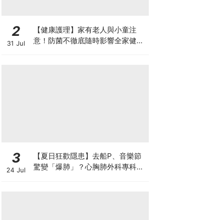
2
【健康護理】家有老人與小童注
意！防菌不徹底隨時影響全家健康
31 Jul
一文看清如何挑選正確的清潔防護
3
【夏日狂歡隱患】去船P、音樂節
驚變「爆肺」？心胸肺外科專科醫
24 Jul
生拆解高瘦男消暑危機