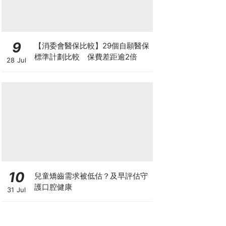
9
【消委會醫保比較】29個自願醫保
標準計劃比較 保費差距逾2倍
28 Jul
10
兒童矯齒需求被低估？及早評估守
護口腔健康
31 Jul