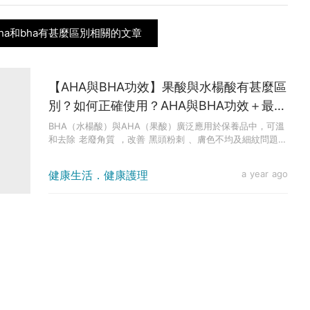
aha和bha有甚麼區別相關的文章
【AHA與BHA功效】果酸與水楊酸有甚麼區
別？如何正確使用？AHA與BHA功效＋最全
使用指南分享
BHA（水楊酸）與AHA（果酸）廣泛應用於保養品中，可溫
和去除 老廢角質 ，改善 黑頭粉刺 、膚色不均及細紋問題。
但許多...
健康生活．健康護理
a year ago